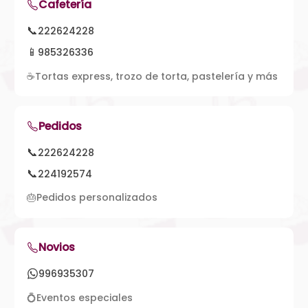
Cafetería
📞
222624228
📱
985326336
☕
Tortas express, trozo de torta, pastelería y más
Pedidos
📞
222624228
📞
224192574
🎂
Pedidos personalizados
Novios
996935307
💍
Eventos especiales