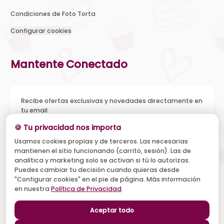
Condiciones de Foto Torta
Configurar cookies
Mantente Conectado
Recibe ofertas exclusivas y novedades directamente en
tu email
🍪 Tu privacidad nos importa
Usamos cookies propias y de terceros. Las necesarias
mantienen el sitio funcionando (carrito, sesión). Las de
Acepto recibir novedades y ofertas, y el tratamiento de mi
analítica y marketing solo se activan si tú lo autorizas.
email según la
Política de Privacidad
. Puedo darme de baja
cuando quiera.
Puedes cambiar tu decisión cuando quieras desde
"Configurar cookies" en el pie de página. Más información
Suscribirse
en nuestra
Política de Privacidad
.
Aceptar todo