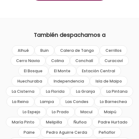
También despachamos a
Alhué
Buin
Calera de Tango
Cerrillos
Cerro Navia
Colina
Conchalí
Curacaví
El Bosque
El Monte
Estación Central
Huechuraba
Independencia
Isla de Maipo
La Cisterna
La Florida
La Granja
La Pintana
La Reina
Lampa
Las Condes
Lo Barnechea
Lo Espejo
Lo Prado
Macul
Maipú
María Pinto
Melipilla
Ñuñoa
Padre Hurtado
Paine
Pedro Aguirre Cerda
Peñaflor