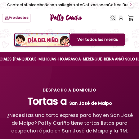
Contacto
Ubicación
Nosotros
Registrate
Cotizaciones
Coffee Break
No
Patty Cariño
Productos
Ver todos los menús
Boton de menu
ES (PANQUEQUE-MILHOJAS-HOJARASCA-MERENGUE-REINA ANA) SOLO HASTA EL
DESPACHO A DOMICILIO
Tortas a
San José de Maipo
¿Necesitas una torta express para hoy en San José
de Maipo? Patty Cariño tiene tortas listas para
despacho rápido en San José de Maipo y la RM.