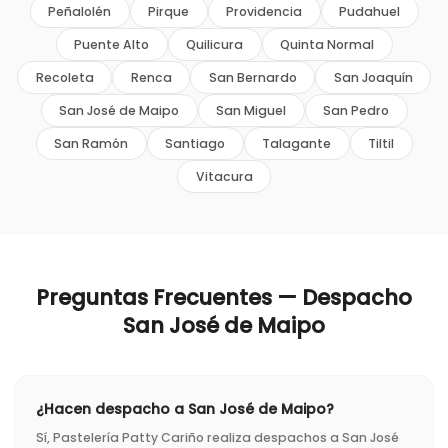
Peñalolén
Pirque
Providencia
Pudahuel
Puente Alto
Quilicura
Quinta Normal
Recoleta
Renca
San Bernardo
San Joaquín
San José de Maipo
San Miguel
San Pedro
San Ramón
Santiago
Talagante
Tiltil
Vitacura
Preguntas Frecuentes — Despacho
San José de Maipo
¿Hacen despacho a San José de Maipo?
Sí, Pastelería Patty Cariño realiza despachos a San José