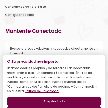
Condiciones de Foto Torta
Configurar cookies
Mantente Conectado
Recibe ofertas exclusivas y novedades directamente en
tu email
🍪 Tu privacidad nos importa
Usamos cookies propias y de terceros. Las necesarias
mantienen el sitio funcionando (carrito, sesión). Las de
Acepto recibir novedades y ofertas, y el tratamiento de mi
analítica y marketing solo se activan si tú lo autorizas.
email según la
Política de Privacidad
. Puedo darme de baja
cuando quiera.
Puedes cambiar tu decisión cuando quieras desde
"Configurar cookies" en el pie de página. Más información
Suscribirse
en nuestra
Política de Privacidad
.
Aceptar todo