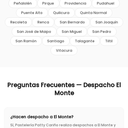
Peñalolén
Pirque
Providencia
Pudahuel
Puente Alto
Quilicura
Quinta Normal
Recoleta
Renca
San Bernardo
San Joaquín
San José de Maipo
San Miguel
San Pedro
San Ramón
Santiago
Talagante
Tiltil
Vitacura
Preguntas Frecuentes — Despacho
El
Monte
¿Hacen despacho a El Monte?
Sí, Pastelería Patty Cariño realiza despachos a El Monte y