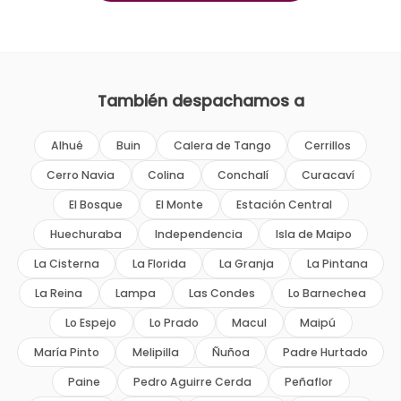
También despachamos a
Alhué
Buin
Calera de Tango
Cerrillos
Cerro Navia
Colina
Conchalí
Curacaví
El Bosque
El Monte
Estación Central
Huechuraba
Independencia
Isla de Maipo
La Cisterna
La Florida
La Granja
La Pintana
La Reina
Lampa
Las Condes
Lo Barnechea
Lo Espejo
Lo Prado
Macul
Maipú
María Pinto
Melipilla
Ñuñoa
Padre Hurtado
Paine
Pedro Aguirre Cerda
Peñaflor