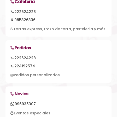
Cafetería
📞
222624228
📱
985326336
☕
Tortas express, trozo de torta, pastelería y más
Pedidos
📞
222624228
📞
224192574
🎂
Pedidos personalizados
Novios
996935307
💍
Eventos especiales