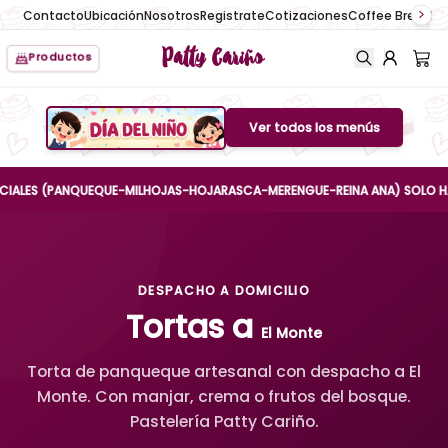
Contacto
Ubicación
Nosotros
Registrate
Cotizaciones
Coffee Break
No
Patty Cariño
Productos
Ver todos los menús
Boton de menu
ES (PANQUEQUE-MILHOJAS-HOJARASCA-MERENGUE-REINA ANA) SOLO HASTA EL
DESPACHO A DOMICILIO
Tortas a
El Monte
Torta de panqueque artesanal con despacho a El
Monte. Con manjar, crema o frutos del bosque.
Pastelería Patty Cariño.