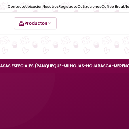
Contacto
Ubicación
Nosotros
Registrate
Cotizaciones
Coffee Break
No
Productos
SPECIALES (PANQUEQUE-MILHOJAS-HOJARASCA-MERENGUE-REINA 