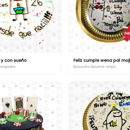
 y con sueño
Feliz cumple wena pal moj
pompadur
Bizcocho lúcuma-chips