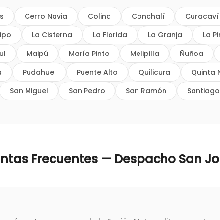
os
Cerro Navia
Colina
Conchalí
Curacaví
ipo
La Cisterna
La Florida
La Granja
La P
ul
Maipú
María Pinto
Melipilla
Ñuñoa
a
Pudahuel
Puente Alto
Quilicura
Quinta 
San Miguel
San Pedro
San Ramón
Santiago
ntas Frecuentes — Despacho
San J