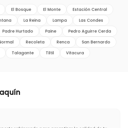
El Bosque
El Monte
Estación Central
intana
La Reina
Lampa
Las Condes
Padre Hurtado
Paine
Pedro Aguirre Cerda
Normal
Recoleta
Renca
San Bernardo
Talagante
Tiltil
Vitacura
oaquín