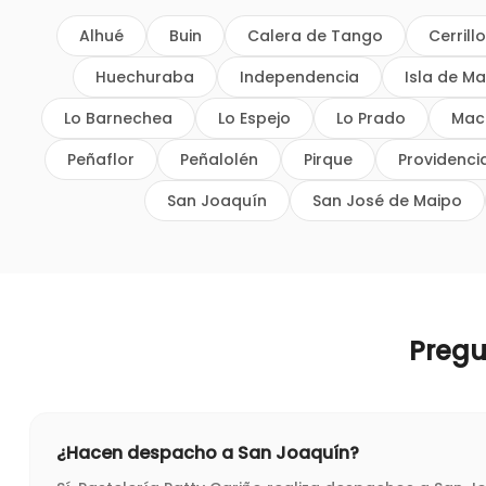
Alhué
Buin
Calera de Tango
Cerrill
Huechuraba
Independencia
Isla de Ma
Lo Barnechea
Lo Espejo
Lo Prado
Mac
Peñaflor
Peñalolén
Pirque
Providenci
San Joaquín
San José de Maipo
Pregu
¿Hacen despacho a San Joaquín?