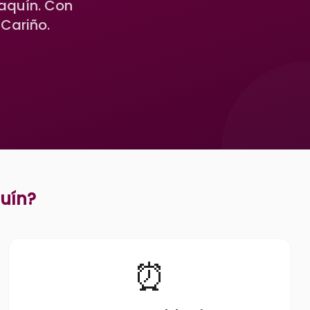
aquín. Con
 Cariño.
uín
?
⏰