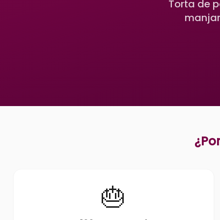
Torta de 
manjar,
¿Por
🎂