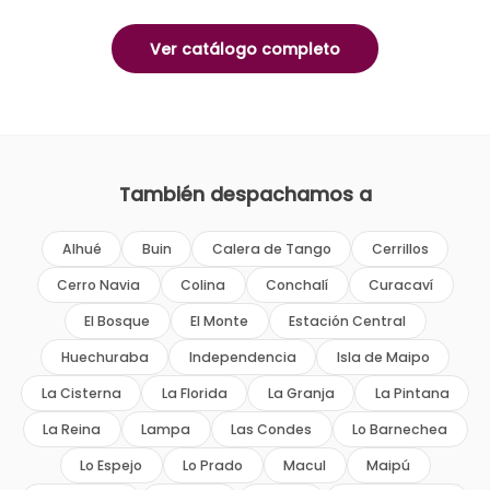
Ver catálogo completo
También despachamos a
Alhué
Buin
Calera de Tango
Cerrillos
Cerro Navia
Colina
Conchalí
Curacaví
El Bosque
El Monte
Estación Central
Huechuraba
Independencia
Isla de Maipo
La Cisterna
La Florida
La Granja
La Pintana
La Reina
Lampa
Las Condes
Lo Barnechea
Lo Espejo
Lo Prado
Macul
Maipú