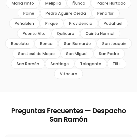
María Pinto
Melipilla
Ñuñoa
Padre Hurtado
Paine
Pedro Aguirre Cerda
Peñaflor
Peñalolén
Pirque
Providencia
Pudahuel
Puente Alto
Quilicura
Quinta Normal
Recoleta
Renca
San Bernardo
San Joaquín
San José de Maipo
San Miguel
San Pedro
San Ramón
Santiago
Talagante
Tiltil
Vitacura
Preguntas Frecuentes — Despacho
San Ramón