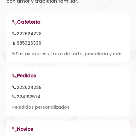
con amor y tradición familiar.
Cafetería
📞
222624228
📱
985326336
☕
Tortas express, trozo de torta, pastelería y más
Pedidos
📞
222624228
📞
224192574
🎂
Pedidos personalizados
Novios