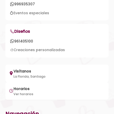
996935307
💍
Eventos especiales
Diseños
961405100
🎨
Creaciones personalizadas
Visítanos
La Florida, Santiago
Horarios
Ver horarios
Navegación