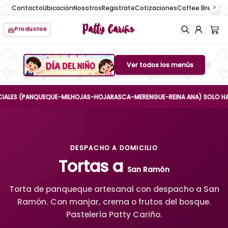
Contacto
Ubicación
Nosotros
Registrate
Cotizaciones
Coffee Break
No
Patty Cariño
Productos
Ver todos los menús
Boton de menu
S (PANQUEQUE-MILHOJAS-HOJARASCA-MERENGUE-REINA ANA) SOLO HASTA EL 
DESPACHO A DOMICILIO
Tortas a
San Ramón
Torta de panqueque artesanal con despacho a San
Ramón. Con manjar, crema o frutos del bosque.
Pastelería Patty Cariño.