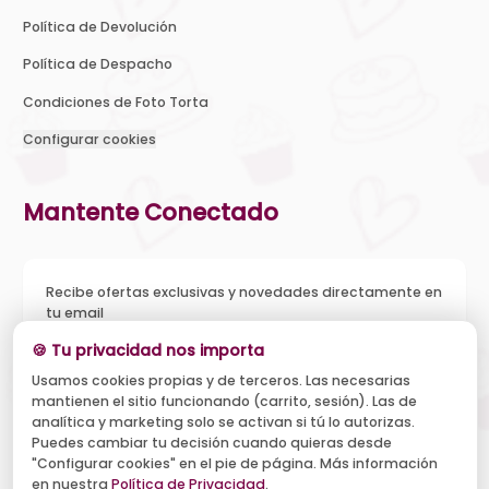
Política de Devolución
Política de Despacho
Condiciones de Foto Torta
Configurar cookies
Mantente Conectado
Recibe ofertas exclusivas y novedades directamente en
tu email
🍪 Tu privacidad nos importa
Usamos cookies propias y de terceros. Las necesarias
mantienen el sitio funcionando (carrito, sesión). Las de
Acepto recibir novedades y ofertas, y el tratamiento de mi
analítica y marketing solo se activan si tú lo autorizas.
email según la
Política de Privacidad
. Puedo darme de baja
cuando quiera.
Puedes cambiar tu decisión cuando quieras desde
"Configurar cookies" en el pie de página. Más información
Suscribirse
en nuestra
Política de Privacidad
.