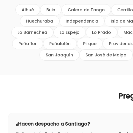
Alhué
Buin
Calera de Tango
Cerrill
Huechuraba
Independencia
Isla de Ma
Lo Barnechea
Lo Espejo
Lo Prado
Mac
Peñaflor
Peñalolén
Pirque
Providenci
San Joaquín
San José de Maipo
Pre
¿Hacen despacho a Santiago?