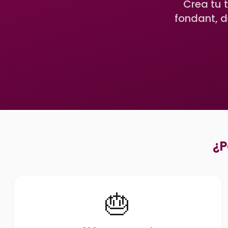
Crea tu 
fondant, d
¿P
🎂