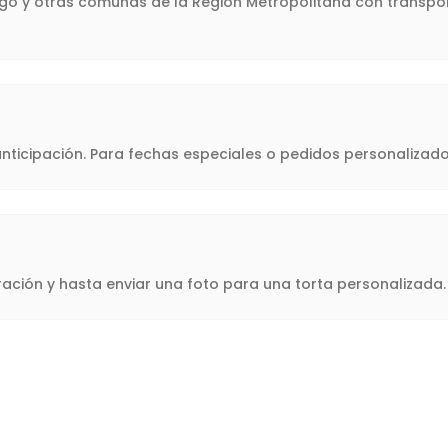
iago y otras comunas de la Región Metropolitana con transpor
icipación. Para fechas especiales o pedidos personalizado
oración y hasta enviar una foto para una torta personalizad