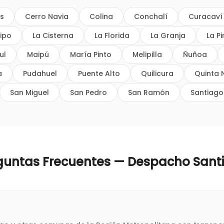
os
Cerro Navia
Colina
Conchalí
Curacaví
ipo
La Cisterna
La Florida
La Granja
La P
ul
Maipú
María Pinto
Melipilla
Ñuñoa
a
Pudahuel
Puente Alto
Quilicura
Quinta 
San Miguel
San Pedro
San Ramón
Santiago
guntas Frecuentes — Despacho
Sant