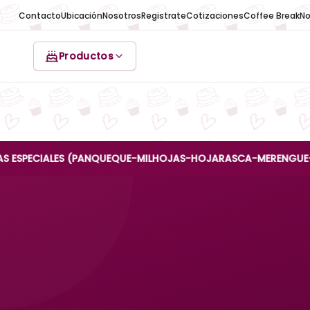
Contacto
Ubicación
Nosotros
Registrate
Cotizaciones
Coffee Break
No
Productos
CIALES (PANQUEQUE-MILHOJAS-HOJARASCA-MERENGUE-REINA ANA