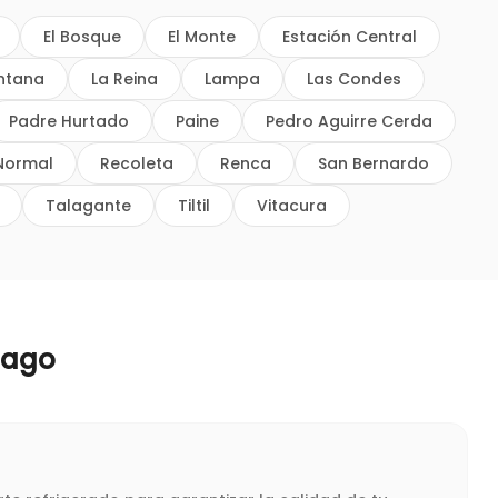
El Bosque
El Monte
Estación Central
intana
La Reina
Lampa
Las Condes
Padre Hurtado
Paine
Pedro Aguirre Cerda
Normal
Recoleta
Renca
San Bernardo
Talagante
Tiltil
Vitacura
iago