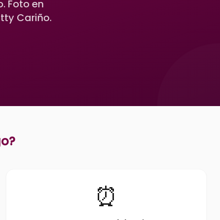
. Foto en
tty Cariño.
go
?
⏰