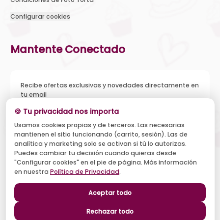
Configurar cookies
Mantente Conectado
Recibe ofertas exclusivas y novedades directamente en
tu email
🍪 Tu privacidad nos importa
Usamos cookies propias y de terceros. Las necesarias
mantienen el sitio funcionando (carrito, sesión). Las de
Acepto recibir novedades y ofertas, y el tratamiento de mi
analítica y marketing solo se activan si tú lo autorizas.
email según la
Política de Privacidad
. Puedo darme de baja
cuando quiera.
Puedes cambiar tu decisión cuando quieras desde
"Configurar cookies" en el pie de página. Más información
Suscribirse
en nuestra
Política de Privacidad
.
Aceptar todo
Síguenos
Rechazar todo