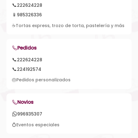
📞
222624228
📱
985326336
☕
Tortas express, trozo de torta, pastelería y más
Pedidos
📞
222624228
📞
224192574
🎂
Pedidos personalizados
Novios
996935307
💍
Eventos especiales