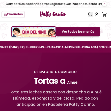
Contacto
Ubicación
Nosotros
Registrate
Cotizaciones
Coffee Break
No
Patty Cariño
Productos
Ver todos los menús
Boton de menu
S (PANQUEQUE-MILHOJAS-HOJARASCA-MERENGUE-REINA ANA) SOLO HASTA EL 
DESPACHO A DOMICILIO
Tortas a
Alhué
Torta tres leches casera con despacho a Alhué.
Húmeda, esponjosa y deliciosa. Pedido con
anticipación en Pastelería Patty Cariño.