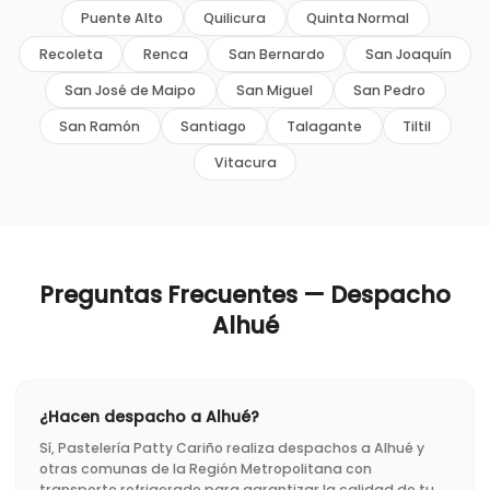
Puente Alto
Quilicura
Quinta Normal
Recoleta
Renca
San Bernardo
San Joaquín
San José de Maipo
San Miguel
San Pedro
San Ramón
Santiago
Talagante
Tiltil
Vitacura
Preguntas Frecuentes — Despacho
Alhué
¿Hacen despacho a Alhué?
Sí, Pastelería Patty Cariño realiza despachos a Alhué y
otras comunas de la Región Metropolitana con
transporte refrigerado para garantizar la calidad de tu