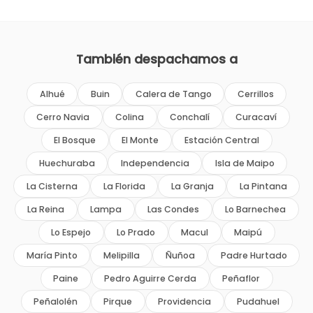
También despachamos a
Alhué
Buin
Calera de Tango
Cerrillos
Cerro Navia
Colina
Conchalí
Curacaví
El Bosque
El Monte
Estación Central
Huechuraba
Independencia
Isla de Maipo
La Cisterna
La Florida
La Granja
La Pintana
La Reina
Lampa
Las Condes
Lo Barnechea
Lo Espejo
Lo Prado
Macul
Maipú
María Pinto
Melipilla
Ñuñoa
Padre Hurtado
Paine
Pedro Aguirre Cerda
Peñaflor
Peñalolén
Pirque
Providencia
Pudahuel