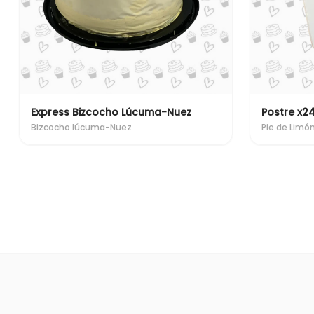
Express Bizcocho Lúcuma-Nuez
Postre x2
Bizcocho lúcuma-Nuez
Pie de Limó