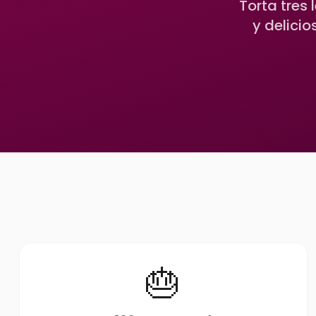
Torta tres
y delicio
🎂