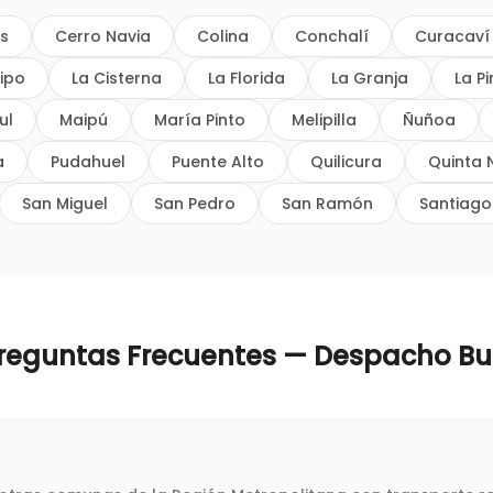
os
Cerro Navia
Colina
Conchalí
Curacaví
ipo
La Cisterna
La Florida
La Granja
La P
ul
Maipú
María Pinto
Melipilla
Ñuñoa
a
Pudahuel
Puente Alto
Quilicura
Quinta 
San Miguel
San Pedro
San Ramón
Santiago
reguntas Frecuentes — Despacho
Bu