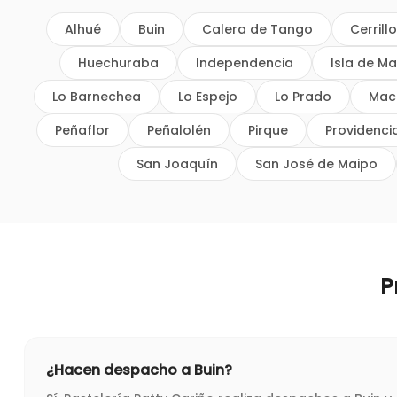
Alhué
Buin
Calera de Tango
Cerrill
Huechuraba
Independencia
Isla de Ma
Lo Barnechea
Lo Espejo
Lo Prado
Mac
Peñaflor
Peñalolén
Pirque
Providenci
San Joaquín
San José de Maipo
P
¿Hacen despacho a Buin?