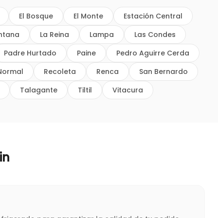
El Bosque
El Monte
Estación Central
intana
La Reina
Lampa
Las Condes
Padre Hurtado
Paine
Pedro Aguirre Cerda
Normal
Recoleta
Renca
San Bernardo
Talagante
Tiltil
Vitacura
in