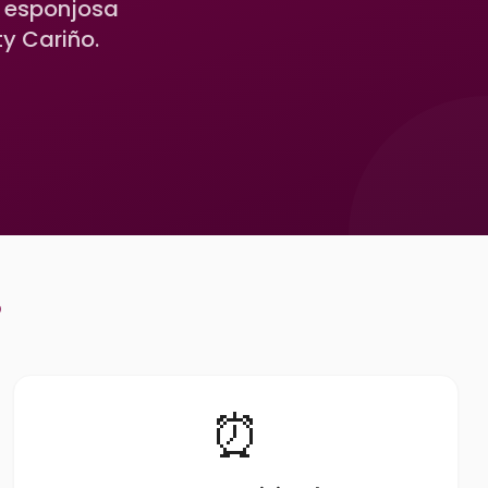
, esponjosa
ty Cariño.
?
⏰