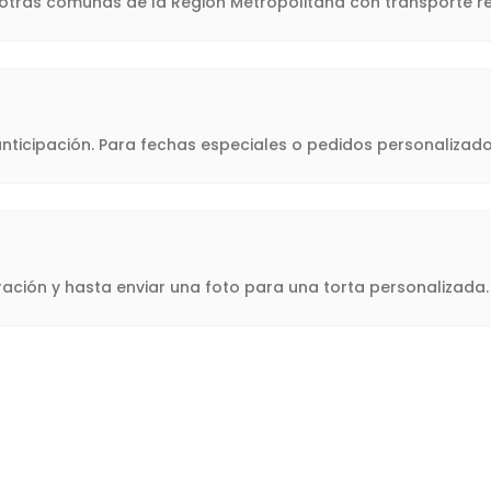
y otras comunas de la Región Metropolitana con transporte re
icipación. Para fechas especiales o pedidos personalizado
oración y hasta enviar una foto para una torta personalizad