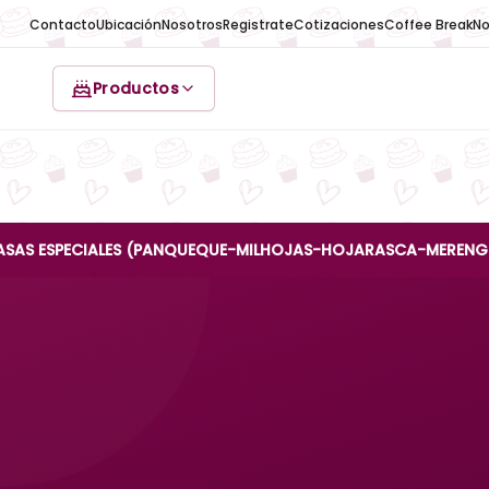
Contacto
Ubicación
Nosotros
Registrate
Cotizaciones
Coffee Break
No
Productos
PECIALES (PANQUEQUE-MILHOJAS-HOJARASCA-MERENGUE-REINA 