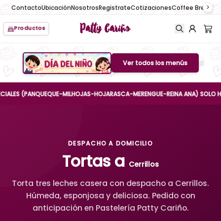
Contacto
Ubicación
Nosotros
Registrate
Cotizaciones
Coffee Break
No
Patty Cariño
Productos
Ver todos los menús
Boton de menu
ES (PANQUEQUE-MILHOJAS-HOJARASCA-MERENGUE-REINA ANA) SOLO HASTA EL
DESPACHO A DOMICILIO
Tortas a
Cerrillos
Torta tres leches casera con despacho a Cerrillos.
Húmeda, esponjosa y deliciosa. Pedido con
anticipación en Pastelería Patty Cariño.