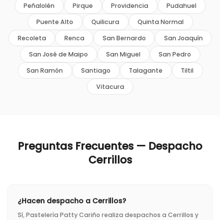
Peñalolén
Pirque
Providencia
Pudahuel
Puente Alto
Quilicura
Quinta Normal
Recoleta
Renca
San Bernardo
San Joaquín
San José de Maipo
San Miguel
San Pedro
San Ramón
Santiago
Talagante
Tiltil
Vitacura
Preguntas Frecuentes — Despacho
Cerrillos
¿Hacen despacho a Cerrillos?
Sí, Pastelería Patty Cariño realiza despachos a Cerrillos y