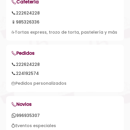
Cafetería
📞
222624228
📱
985326336
☕
Tortas express, trozo de torta, pastelería y más
Pedidos
📞
222624228
📞
224192574
🎂
Pedidos personalizados
Novios
996935307
💍
Eventos especiales