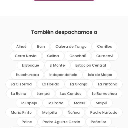
También despachamos a
Alhué
Buin
Calera de Tango
Cerrillos
Cerro Navia
Colina
Conchalí
Curacaví
El Bosque
El Monte
Estación Central
Huechuraba
Independencia
Isla de Maipo
La Cisterna
La Florida
La Granja
La Pintana
La Reina
Lampa
Las Condes
Lo Barnechea
Lo Espejo
Lo Prado
Macul
Maipú
María Pinto
Melipilla
Ñuñoa
Padre Hurtado
Paine
Pedro Aguirre Cerda
Peñaflor