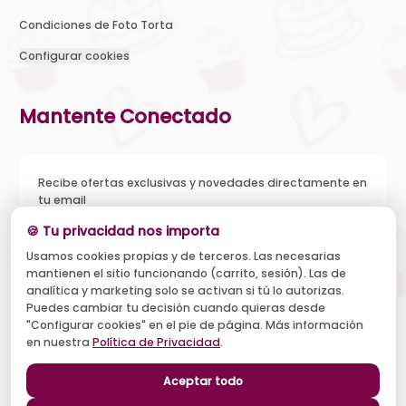
Condiciones de Foto Torta
Configurar cookies
Mantente Conectado
Recibe ofertas exclusivas y novedades directamente en
tu email
🍪 Tu privacidad nos importa
Usamos cookies propias y de terceros. Las necesarias
mantienen el sitio funcionando (carrito, sesión). Las de
Acepto recibir novedades y ofertas, y el tratamiento de mi
analítica y marketing solo se activan si tú lo autorizas.
email según la
Política de Privacidad
. Puedo darme de baja
cuando quiera.
Puedes cambiar tu decisión cuando quieras desde
"Configurar cookies" en el pie de página. Más información
Suscribirse
en nuestra
Política de Privacidad
.
Aceptar todo