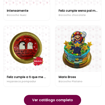
Intensamente
Feliz cumple wena pal mojito
Bizcocho Nuez
Bizcocho chocolate
Feliz cumple a ti que me diste tu vida, tu amor y tus chanclazos!!
Mario Bross
Hojarasca pompadur
Bizcocho Platano
Ver catálogo completo