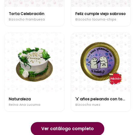
Torta Celebración
Feliz cumple viejo sabroso
Bizcocho Frambuesa
Bizcocho lúcuma-chips
Naturaleza
'x' años peleando con todos!!
Reina Ana Lucuma
Bizcocho nuez
Ver catálogo completo