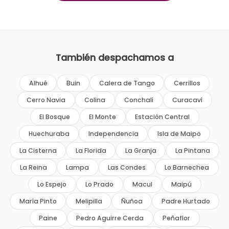
También despachamos a
Alhué
Buin
Calera de Tango
Cerrillos
Cerro Navia
Colina
Conchalí
Curacaví
El Bosque
El Monte
Estación Central
Huechuraba
Independencia
Isla de Maipo
La Cisterna
La Florida
La Granja
La Pintana
La Reina
Lampa
Las Condes
Lo Barnechea
Lo Espejo
Lo Prado
Macul
Maipú
María Pinto
Melipilla
Ñuñoa
Padre Hurtado
Paine
Pedro Aguirre Cerda
Peñaflor