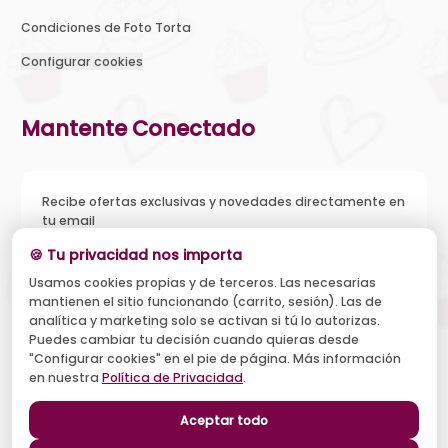
Condiciones de Foto Torta
Configurar cookies
Mantente Conectado
Recibe ofertas exclusivas y novedades directamente en
tu email
🍪 Tu privacidad nos importa
Usamos cookies propias y de terceros. Las necesarias
mantienen el sitio funcionando (carrito, sesión). Las de
Acepto recibir novedades y ofertas, y el tratamiento de mi
analítica y marketing solo se activan si tú lo autorizas.
email según la
Política de Privacidad
. Puedo darme de baja
cuando quiera.
Puedes cambiar tu decisión cuando quieras desde
"Configurar cookies" en el pie de página. Más información
Suscribirse
en nuestra
Política de Privacidad
.
Aceptar todo