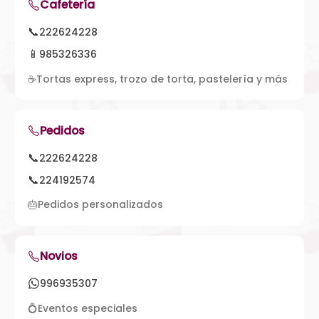
Cafetería
📞
222624228
📱
985326336
☕
Tortas express, trozo de torta, pastelería y más
Pedidos
📞
222624228
📞
224192574
🎂
Pedidos personalizados
Novios
996935307
💍
Eventos especiales