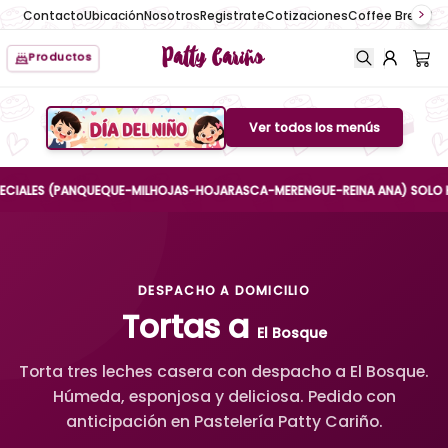
Contacto
Ubicación
Nosotros
Registrate
Cotizaciones
Coffee Break
No
Patty Cariño
Productos
Ver todos los menús
Boton de menu
LES (PANQUEQUE-MILHOJAS-HOJARASCA-MERENGUE-REINA ANA) SOLO HASTA E
DESPACHO A DOMICILIO
Tortas a
El Bosque
Torta tres leches casera con despacho a El Bosque.
Húmeda, esponjosa y deliciosa. Pedido con
anticipación en Pastelería Patty Cariño.