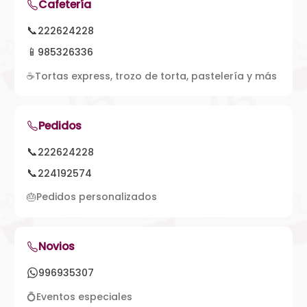
Cafetería
📞
222624228
📱
985326336
☕
Tortas express, trozo de torta, pastelería y más
Pedidos
📞
222624228
📞
224192574
🎂
Pedidos personalizados
Novios
996935307
💍
Eventos especiales