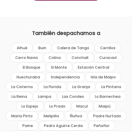
También despachamos a
Alhué
Buin
Calera de Tango
Cerrillos
Cerro Navia
Colina
Conchalí
Curacaví
El Bosque
El Monte
Estación Central
Huechuraba
Independencia
Isla de Maipo
La Cisterna
La Florida
La Granja
La Pintana
La Reina
Lampa
Las Condes
Lo Barnechea
Lo Espejo
Lo Prado
Macul
Maipú
María Pinto
Melipilla
Ñuñoa
Padre Hurtado
Paine
Pedro Aguirre Cerda
Peñaflor