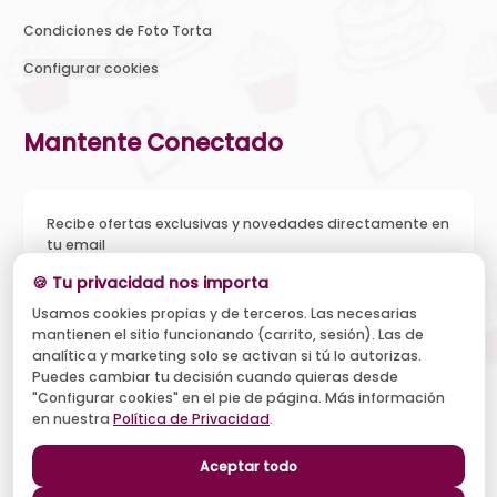
Condiciones de Foto Torta
Configurar cookies
Mantente Conectado
Recibe ofertas exclusivas y novedades directamente en
tu email
🍪 Tu privacidad nos importa
Usamos cookies propias y de terceros. Las necesarias
mantienen el sitio funcionando (carrito, sesión). Las de
Acepto recibir novedades y ofertas, y el tratamiento de mi
analítica y marketing solo se activan si tú lo autorizas.
email según la
Política de Privacidad
. Puedo darme de baja
cuando quiera.
Puedes cambiar tu decisión cuando quieras desde
"Configurar cookies" en el pie de página. Más información
Suscribirse
en nuestra
Política de Privacidad
.
Aceptar todo