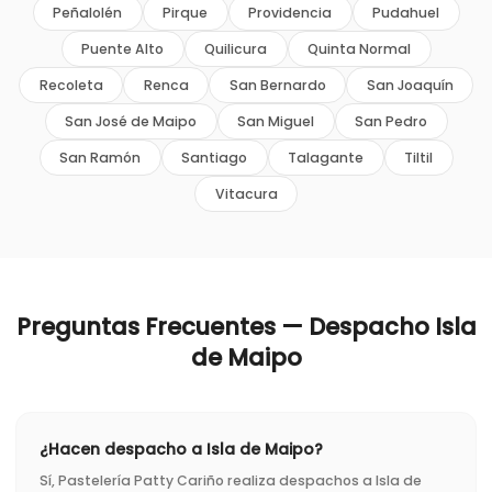
Peñalolén
Pirque
Providencia
Pudahuel
Puente Alto
Quilicura
Quinta Normal
Recoleta
Renca
San Bernardo
San Joaquín
San José de Maipo
San Miguel
San Pedro
San Ramón
Santiago
Talagante
Tiltil
Vitacura
Preguntas Frecuentes — Despacho
Isla
de Maipo
¿Hacen despacho a Isla de Maipo?
Sí, Pastelería Patty Cariño realiza despachos a Isla de