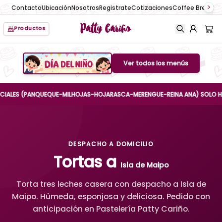
Contacto
Ubicación
Nosotros
Registrate
Cotizaciones
Coffee Break
No
Patty Cariño
Productos
Ver todos los menús
Boton de menu
ES (PANQUEQUE-MILHOJAS-HOJARASCA-MERENGUE-REINA ANA) SOLO HASTA EL
DESPACHO A DOMICILIO
Tortas a
Isla de Maipo
Torta tres leches casera con despacho a Isla de
Maipo. Húmeda, esponjosa y deliciosa. Pedido con
anticipación en Pastelería Patty Cariño.