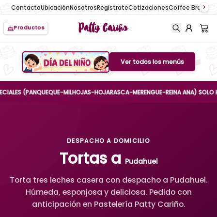
Contacto
Ubicación
Nosotros
Registrate
Cotizaciones
Coffee Break
No
Patty Cariño
Productos
Ver todos los menús
Boton de menu
ALES (PANQUEQUE-MILHOJAS-HOJARASCA-MERENGUE-REINA ANA) SOLO HASTA 
DESPACHO A DOMICILIO
Tortas a
Pudahuel
Torta tres leches casera con despacho a Pudahuel.
Húmeda, esponjosa y deliciosa. Pedido con
anticipación en Pastelería Patty Cariño.