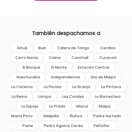
También despachamos a
Alhué
Buin
Calera de Tango
Cerrillos
Cerro Navia
Colina
Conchalí
Curacaví
El Bosque
El Monte
Estación Central
Huechuraba
Independencia
Isla de Maipo
La Cisterna
La Florida
La Granja
La Pintana
La Reina
Lampa
Las Condes
Lo Barnechea
Lo Espejo
Lo Prado
Macul
Maipú
María Pinto
Melipilla
Ñuñoa
Padre Hurtado
Paine
Pedro Aguirre Cerda
Peñaflor