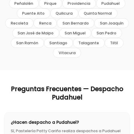
Peñalolén
Pirque
Providencia
Pudahuel
Puente Alto
Quilicura
Quinta Normal
Recoleta
Renca
San Bernardo
San Joaquín
San José de Maipo
San Miguel
San Pedro
San Ramón
Santiago
Talagante
Tiltil
Vitacura
Preguntas Frecuentes — Despacho
Pudahuel
¿Hacen despacho a Pudahuel?
Sí, Pastelería Patty Cariño realiza despachos a Pudahuel