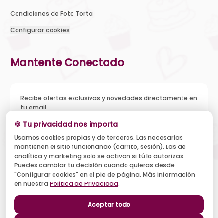
Condiciones de Foto Torta
Configurar cookies
Mantente Conectado
Recibe ofertas exclusivas y novedades directamente en
tu email
🍪 Tu privacidad nos importa
Usamos cookies propias y de terceros. Las necesarias
mantienen el sitio funcionando (carrito, sesión). Las de
Acepto recibir novedades y ofertas, y el tratamiento de mi
analítica y marketing solo se activan si tú lo autorizas.
email según la
Política de Privacidad
. Puedo darme de baja
cuando quiera.
Puedes cambiar tu decisión cuando quieras desde
"Configurar cookies" en el pie de página. Más información
Suscribirse
en nuestra
Política de Privacidad
.
Aceptar todo