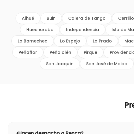
Alhué
Buin
Calera de Tango
Cerrill
Huechuraba
Independencia
Isla de Ma
Lo Barnechea
Lo Espejo
Lo Prado
Mac
Peñaflor
Peñalolén
Pirque
Providenci
San Joaquín
San José de Maipo
Pr
¿Hacen despacho a Renca?