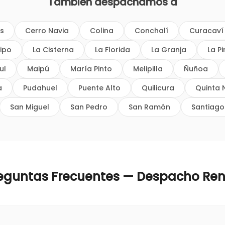
También despachamos a
os
Cerro Navia
Colina
Conchalí
Curacaví
ipo
La Cisterna
La Florida
La Granja
La P
ul
Maipú
María Pinto
Melipilla
Ñuñoa
a
Pudahuel
Puente Alto
Quilicura
Quinta 
San Miguel
San Pedro
San Ramón
Santiago
eguntas Frecuentes — Despacho
Re