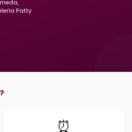
úmeda,
lería Patty
?
⏰