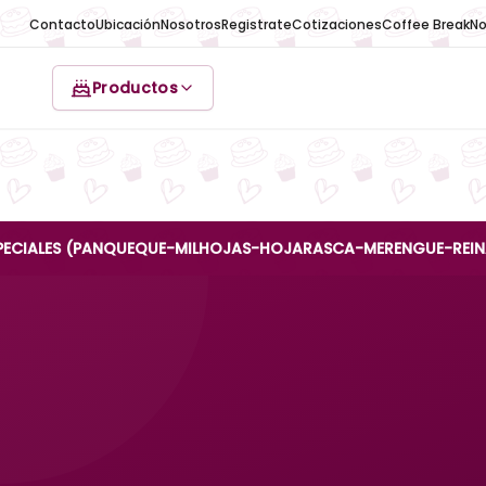
Contacto
Ubicación
Nosotros
Registrate
Cotizaciones
Coffee Break
No
Productos
S (PANQUEQUE-MILHOJAS-HOJARASCA-MERENGUE-REINA ANA) SO