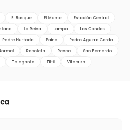
El Bosque
El Monte
Estación Central
intana
La Reina
Lampa
Las Condes
Padre Hurtado
Paine
Pedro Aguirre Cerda
Normal
Recoleta
Renca
San Bernardo
Talagante
Tiltil
Vitacura
nca