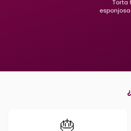
Torta 
esponjosa 
¿
🎂