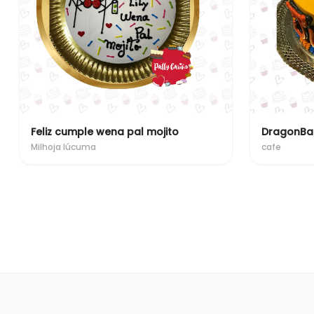
Feliz cumple wena pal mojito
DragonBal
Milhoja lúcuma
cafe