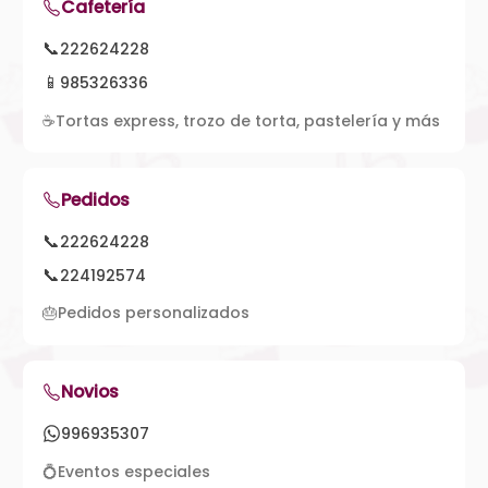
Cafetería
📞
222624228
📱
985326336
☕
Tortas express, trozo de torta, pastelería y más
Pedidos
📞
222624228
📞
224192574
🎂
Pedidos personalizados
Novios
996935307
💍
Eventos especiales