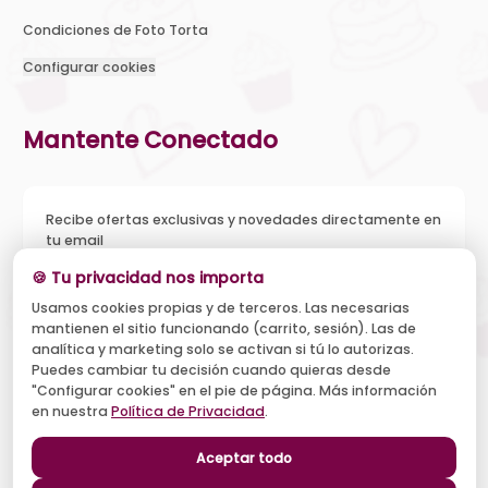
Condiciones de Foto Torta
Configurar cookies
Mantente Conectado
Recibe ofertas exclusivas y novedades directamente en
tu email
🍪 Tu privacidad nos importa
Usamos cookies propias y de terceros. Las necesarias
mantienen el sitio funcionando (carrito, sesión). Las de
Acepto recibir novedades y ofertas, y el tratamiento de mi
analítica y marketing solo se activan si tú lo autorizas.
email según la
Política de Privacidad
. Puedo darme de baja
cuando quiera.
Puedes cambiar tu decisión cuando quieras desde
"Configurar cookies" en el pie de página. Más información
Suscribirse
en nuestra
Política de Privacidad
.
Aceptar todo