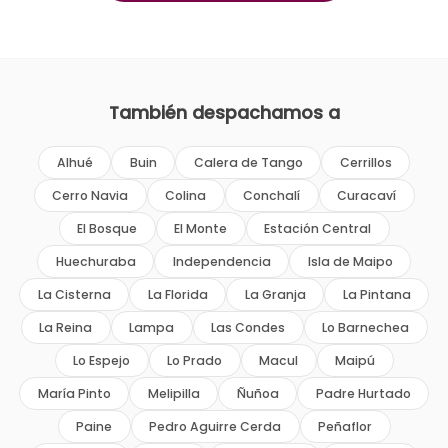
También despachamos a
Alhué
Buin
Calera de Tango
Cerrillos
Cerro Navia
Colina
Conchalí
Curacaví
El Bosque
El Monte
Estación Central
Huechuraba
Independencia
Isla de Maipo
La Cisterna
La Florida
La Granja
La Pintana
La Reina
Lampa
Las Condes
Lo Barnechea
Lo Espejo
Lo Prado
Macul
Maipú
María Pinto
Melipilla
Ñuñoa
Padre Hurtado
Paine
Pedro Aguirre Cerda
Peñaflor