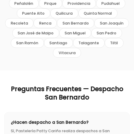
Peñalolén
Pirque
Providencia
Pudahuel
Puente Alto
Quilicura
Quinta Normal
Recoleta
Renca
San Bernardo
San Joaquín
San José de Maipo
San Miguel
San Pedro
San Ramón
Santiago
Talagante
Tiltil
Vitacura
Preguntas Frecuentes — Despacho
San Bernardo
¿Hacen despacho a San Bernardo?
Sí, Pastelería Patty Cariño realiza despachos a San