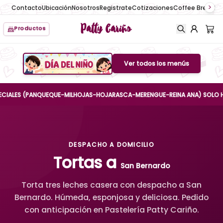
Contacto
Ubicación
Nosotros
Registrate
Cotizaciones
Coffee Break
No
Patty Cariño
Productos
Ver todos los menús
Boton de menu
LES (PANQUEQUE-MILHOJAS-HOJARASCA-MERENGUE-REINA ANA) SOLO HASTA EL
DESPACHO A DOMICILIO
Tortas a
San Bernardo
Torta tres leches casera con despacho a San
Bernardo. Húmeda, esponjosa y deliciosa. Pedido
con anticipación en Pastelería Patty Cariño.