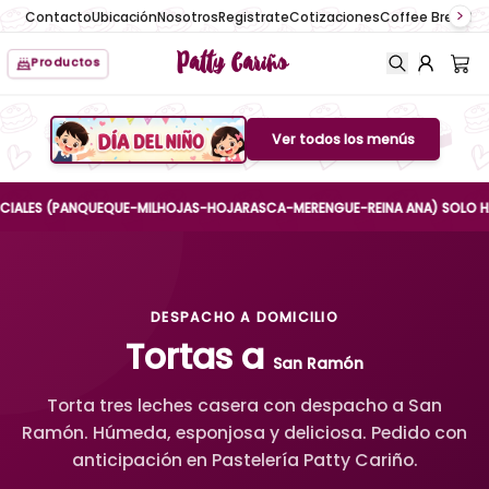
Contacto
Ubicación
Nosotros
Registrate
Cotizaciones
Coffee Break
No
Patty Cariño
Productos
Ver todos los menús
Boton de menu
ES (PANQUEQUE-MILHOJAS-HOJARASCA-MERENGUE-REINA ANA) SOLO HASTA EL
DESPACHO A DOMICILIO
Tortas a
San Ramón
Torta tres leches casera con despacho a San
Ramón. Húmeda, esponjosa y deliciosa. Pedido con
anticipación en Pastelería Patty Cariño.