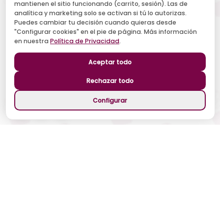
mantienen el sitio funcionando (carrito, sesión). Las de
Acepto recibir novedades y ofertas, y el tratamiento de mi
analítica y marketing solo se activan si tú lo autorizas.
email según la
Política de Privacidad
. Puedo darme de baja
cuando quiera.
Puedes cambiar tu decisión cuando quieras desde
"Configurar cookies" en el pie de página. Más información
Suscribirse
en nuestra
Política de Privacidad
.
Aceptar todo
Síguenos
Rechazar todo
Configurar
©
2026
Patty Cariño. Todos los derechos reservados.
Métodos de Pago Seguros
Desarrollado con ❤️ por
Refresh Chile