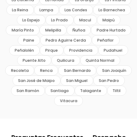
La Reina
Lampa
Las Condes
Lo Barnechea
Lo Espejo
Lo Prado
Macul
Maipú
María Pinto
Melipilla
Ñuñoa
Padre Hurtado
Paine
Pedro Aguirre Cerda
Peñaflor
Peñalolén
Pirque
Providencia
Pudahuel
Puente Alto
Quilicura
Quinta Normal
Recoleta
Renca
San Bernardo
San Joaquín
San José de Maipo
San Miguel
San Pedro
San Ramón
Santiago
Talagante
Tiltil
Vitacura