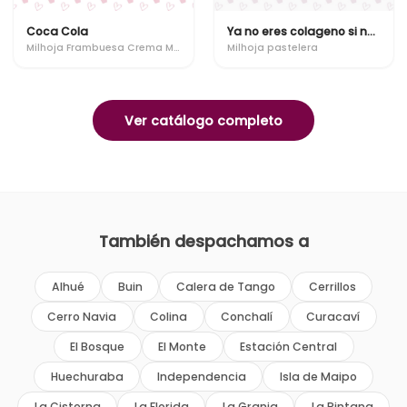
Coca Cola
Ya no eres colageno si no ensure!
Milhoja Frambuesa Crema Manjar
Milhoja pastelera
Ver catálogo completo
También despachamos a
Alhué
Buin
Calera de Tango
Cerrillos
Cerro Navia
Colina
Conchalí
Curacaví
El Bosque
El Monte
Estación Central
Huechuraba
Independencia
Isla de Maipo
La Cisterna
La Florida
La Granja
La Pintana