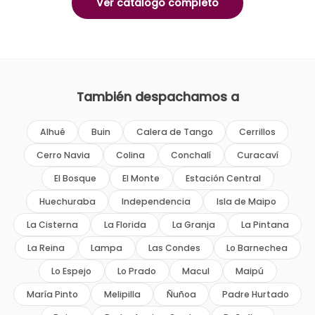
Ver catálogo completo
También despachamos a
Alhué
Buin
Calera de Tango
Cerrillos
Cerro Navia
Colina
Conchalí
Curacaví
El Bosque
El Monte
Estación Central
Huechuraba
Independencia
Isla de Maipo
La Cisterna
La Florida
La Granja
La Pintana
La Reina
Lampa
Las Condes
Lo Barnechea
Lo Espejo
Lo Prado
Macul
Maipú
María Pinto
Melipilla
Ñuñoa
Padre Hurtado