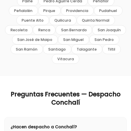
Paine
Pedro Aguirre Cerda
Peñaflor
Peñalolén
Pirque
Providencia
Pudahuel
Puente Alto
Quilicura
Quinta Normal
Recoleta
Renca
San Bernardo
San Joaquín
San José de Maipo
San Miguel
San Pedro
San Ramón
Santiago
Talagante
Tiltil
Vitacura
Preguntas Frecuentes — Despacho
Conchalí
¿Hacen despacho a Conchalí?