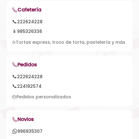
Cafetería
📞
222624228
📱
985326336
☕
Tortas express, trozo de torta, pastelería y más
Pedidos
📞
222624228
📞
224192574
🎂
Pedidos personalizados
Novios
996935307