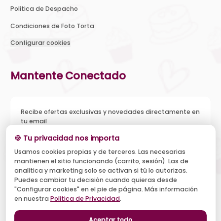
Política de Despacho
Condiciones de Foto Torta
Configurar cookies
Mantente Conectado
Recibe ofertas exclusivas y novedades directamente en
tu email
🍪 Tu privacidad nos importa
Usamos cookies propias y de terceros. Las necesarias
mantienen el sitio funcionando (carrito, sesión). Las de
Acepto recibir novedades y ofertas, y el tratamiento de mi
analítica y marketing solo se activan si tú lo autorizas.
email según la
Política de Privacidad
. Puedo darme de baja
cuando quiera.
Puedes cambiar tu decisión cuando quieras desde
"Configurar cookies" en el pie de página. Más información
Suscribirse
en nuestra
Política de Privacidad
.
Aceptar todo