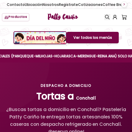
Contacto
Ubicación
Nosotros
Registrate
Cotizaciones
Coffee Break
No
Patty Cariño
Productos
Ver todos los menús
Boton de menu
S (PANQUEQUE-MILHOJAS-HOJARASCA-MERENGUE-REINA ANA) SOLO HASTA EL 
DESPACHO A DOMICILIO
Tortas a
Conchalí
¿Buscas tortas a domicilio en Conchalí? Pastelería
Patty Cariño te entrega tortas artesanales 100%
caseras con despacho refrigerado en Conchalí.
¡Reserva online!