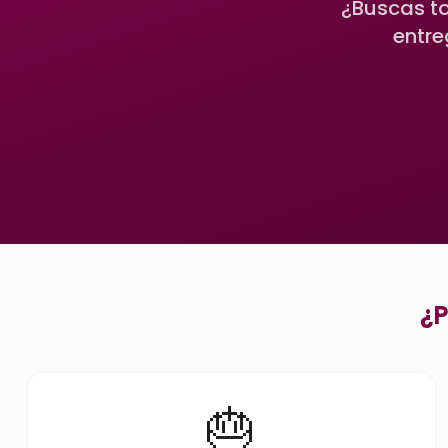
¿Buscas to
entre
¿P
🎂