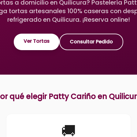
rtas a domicilio en Quilicura? Pastelería Patt
ga tortas artesanales 100% caseras con de
refrigerado en Quilicura. ¡Reserva online!
Ver Tortas
Consultar Pedido
or qué elegir Patty Cariño en
Quilicu
🚚