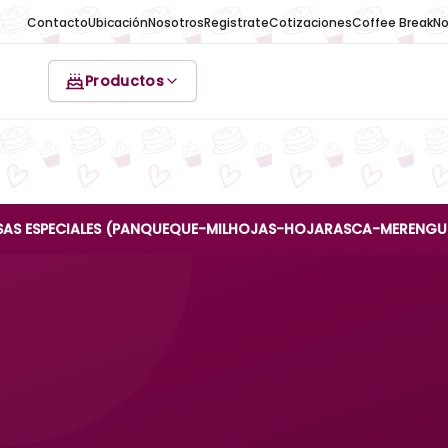
Contacto
Ubicación
Nosotros
Registrate
Cotizaciones
Coffee Break
No
Productos
CIALES (PANQUEQUE-MILHOJAS-HOJARASCA-MERENGUE-REINA AN