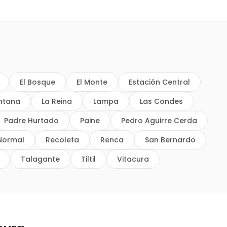
El Bosque
El Monte
Estación Central
intana
La Reina
Lampa
Las Condes
Padre Hurtado
Paine
Pedro Aguirre Cerda
Normal
Recoleta
Renca
San Bernardo
Talagante
Tiltil
Vitacura