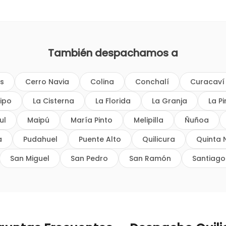
También despachamos a
os
Cerro Navia
Colina
Conchalí
Curacaví
ipo
La Cisterna
La Florida
La Granja
La P
ul
Maipú
María Pinto
Melipilla
Ñuñoa
a
Pudahuel
Puente Alto
Quilicura
Quinta 
San Miguel
San Pedro
San Ramón
Santiago