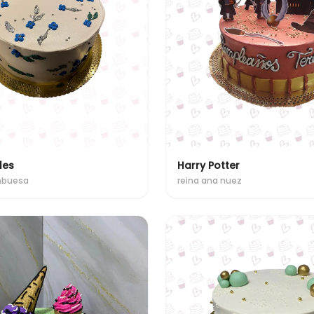
les
Harry Potter
mbuesa
reina ana nuez