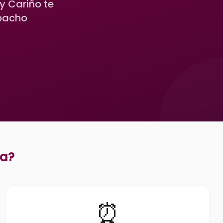
y Cariño te
spacho
ra
?
⏰