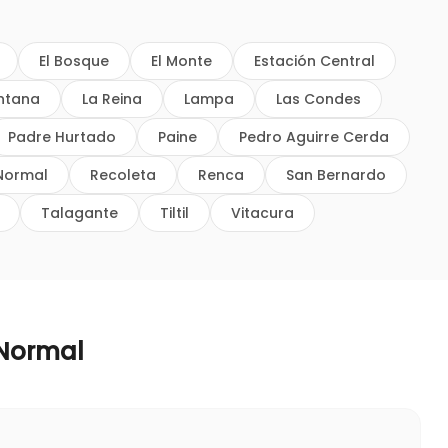
El Bosque
El Monte
Estación Central
intana
La Reina
Lampa
Las Condes
Padre Hurtado
Paine
Pedro Aguirre Cerda
Normal
Recoleta
Renca
San Bernardo
Talagante
Tiltil
Vitacura
 Normal