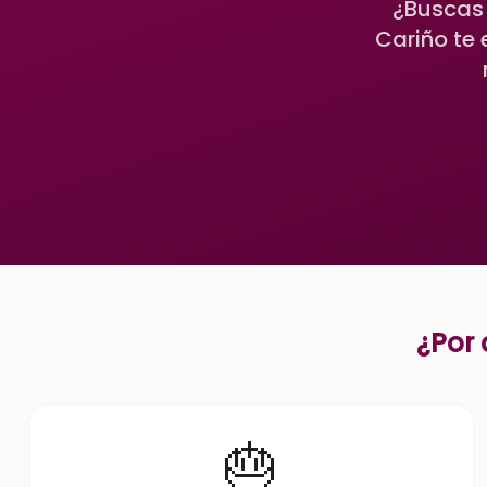
¿Buscas 
Cariño te
¿Por 
🎂