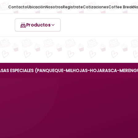
Contacto
Ubicación
Nosotros
Registrate
Cotizaciones
Coffee Break
No
Productos
SPECIALES (PANQUEQUE-MILHOJAS-HOJARASCA-MERENGUE-REINA