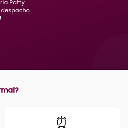
ría Patty
n despacho
!
rmal
?
⏰