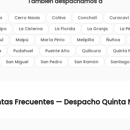
También despachamos a
os
Cerro Navia
Colina
Conchalí
Curacaví
ipo
La Cisterna
La Florida
La Granja
La P
ul
Maipú
María Pinto
Melipilla
Ñuñoa
a
Pudahuel
Puente Alto
Quilicura
Quinta 
San Miguel
San Pedro
San Ramón
Santiago
ntas Frecuentes — Despacho
Quinta