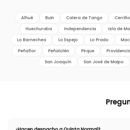
Alhué
Buin
Calera de Tango
Cerrill
Huechuraba
Independencia
Isla de Ma
Lo Barnechea
Lo Espejo
Lo Prado
Mac
Peñaflor
Peñalolén
Pirque
Providenci
San Joaquín
San José de Maipo
Pregu
¿Hacen despacho a Quinta Normal?