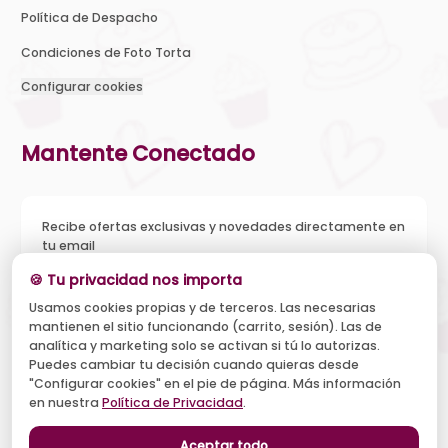
Política de Despacho
Condiciones de Foto Torta
Configurar cookies
Mantente Conectado
Recibe ofertas exclusivas y novedades directamente en
tu email
🍪 Tu privacidad nos importa
Usamos cookies propias y de terceros. Las necesarias
mantienen el sitio funcionando (carrito, sesión). Las de
Acepto recibir novedades y ofertas, y el tratamiento de mi
analítica y marketing solo se activan si tú lo autorizas.
email según la
Política de Privacidad
. Puedo darme de baja
cuando quiera.
Puedes cambiar tu decisión cuando quieras desde
"Configurar cookies" en el pie de página. Más información
Suscribirse
en nuestra
Política de Privacidad
.
Aceptar todo