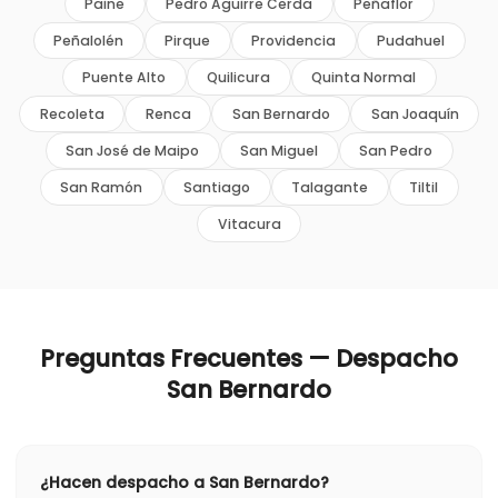
Paine
Pedro Aguirre Cerda
Peñaflor
Peñalolén
Pirque
Providencia
Pudahuel
Puente Alto
Quilicura
Quinta Normal
Recoleta
Renca
San Bernardo
San Joaquín
San José de Maipo
San Miguel
San Pedro
San Ramón
Santiago
Talagante
Tiltil
Vitacura
Preguntas Frecuentes — Despacho
San Bernardo
¿Hacen despacho a San Bernardo?