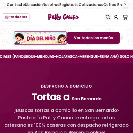
Contacto
Ubicación
Nosotros
Registrate
Cotizaciones
Coffee Break
No
Patty Cariño
Productos
Ver todos los menús
Boton de menu
ES (PANQUEQUE-MILHOJAS-HOJARASCA-MERENGUE-REINA ANA) SOLO HASTA EL
DESPACHO A DOMICILIO
Tortas a
San Bernardo
¿Buscas tortas a domicilio en San Bernardo?
Pastelería Patty Cariño te entrega tortas
artesanales 100% caseras con despacho refrigerado
en San Bernardo. ¡Reserva online!