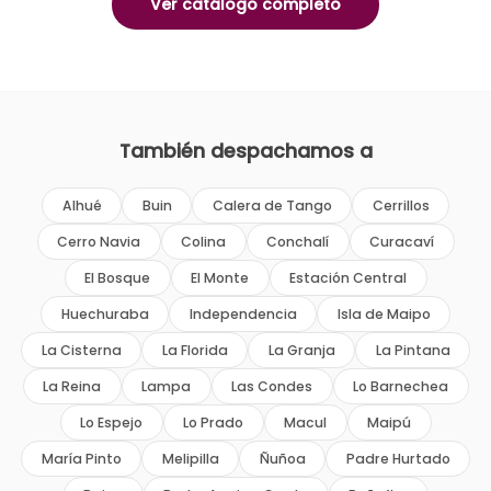
Ver catálogo completo
También despachamos a
Alhué
Buin
Calera de Tango
Cerrillos
Cerro Navia
Colina
Conchalí
Curacaví
El Bosque
El Monte
Estación Central
Huechuraba
Independencia
Isla de Maipo
La Cisterna
La Florida
La Granja
La Pintana
La Reina
Lampa
Las Condes
Lo Barnechea
Lo Espejo
Lo Prado
Macul
Maipú
María Pinto
Melipilla
Ñuñoa
Padre Hurtado