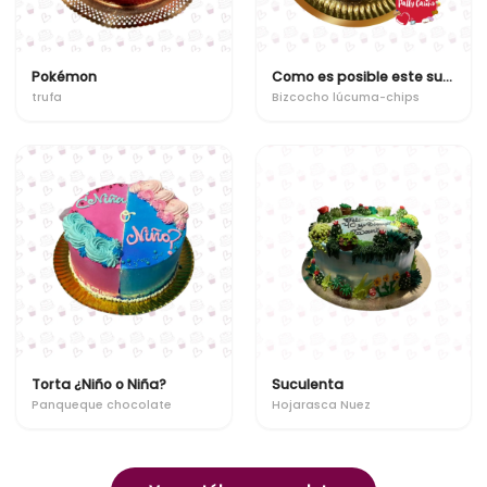
Pokémon
Como es posible este suceso? ya son "x"
trufa
Bizcocho lúcuma-chips
Torta ¿Niño o Niña?
Suculenta
Panqueque chocolate
Hojarasca Nuez