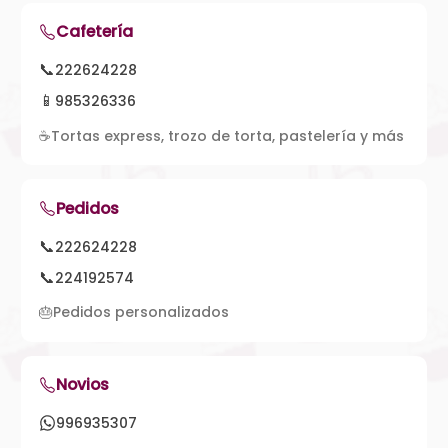
Cafetería
📞
222624228
📱
985326336
☕
Tortas express, trozo de torta, pastelería y más
Pedidos
📞
222624228
📞
224192574
🎂
Pedidos personalizados
Novios
996935307