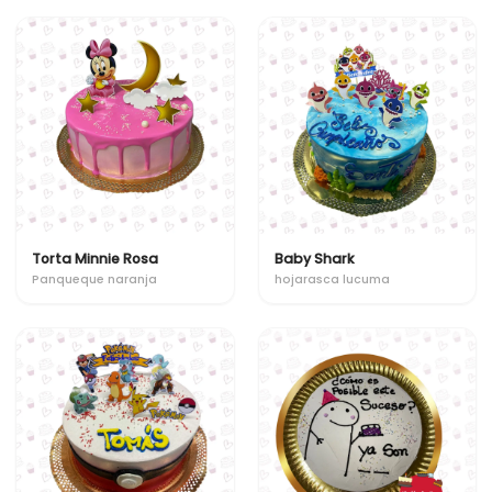
Torta Minnie Rosa
Baby Shark
Panqueque naranja
hojarasca lucuma