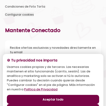
Condiciones de Foto Torta
Configurar cookies
Mantente Conectado
Recibe ofertas exclusivas y novedades directamente en
tu email
🍪 Tu privacidad nos importa
Usamos cookies propias y de terceros. Las necesarias
mantienen el sitio funcionando (carrito, sesión). Las de
Acepto recibir novedades y ofertas, y el tratamiento de mi
analítica y marketing solo se activan si tú lo autorizas.
email según la
Política de Privacidad
. Puedo darme de baja
cuando quiera.
Puedes cambiar tu decisión cuando quieras desde
"Configurar cookies" en el pie de página. Más información
Suscribirse
en nuestra
Política de Privacidad
.
Aceptar todo