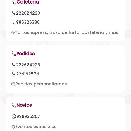
Cafetería
📞
222624228
📱
985326336
☕
Tortas express, trozo de torta, pastelería y más
Pedidos
📞
222624228
📞
224192574
🎂
Pedidos personalizados
Novios
996935307
💍
Eventos especiales