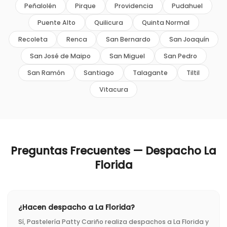
Peñalolén
Pirque
Providencia
Pudahuel
Puente Alto
Quilicura
Quinta Normal
Recoleta
Renca
San Bernardo
San Joaquín
San José de Maipo
San Miguel
San Pedro
San Ramón
Santiago
Talagante
Tiltil
Vitacura
Preguntas Frecuentes — Despacho
La
Florida
¿Hacen despacho a La Florida?
Sí, Pastelería Patty Cariño realiza despachos a La Florida y