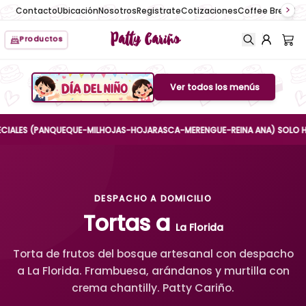
Contacto
Ubicación
Nosotros
Registrate
Cotizaciones
Coffee Break
No
Patty Cariño
Productos
Ver todos los menús
Boton de menu
ES (PANQUEQUE-MILHOJAS-HOJARASCA-MERENGUE-REINA ANA) SOLO HASTA EL
DESPACHO A DOMICILIO
Tortas a
La Florida
Torta de frutos del bosque artesanal con despacho
a La Florida. Frambuesa, arándanos y murtilla con
crema chantilly. Patty Cariño.