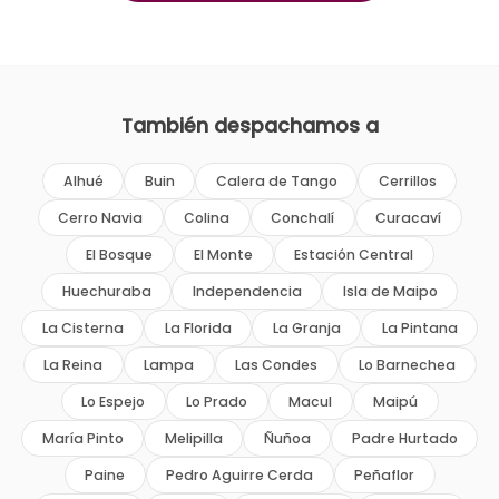
También despachamos a
Alhué
Buin
Calera de Tango
Cerrillos
Cerro Navia
Colina
Conchalí
Curacaví
El Bosque
El Monte
Estación Central
Huechuraba
Independencia
Isla de Maipo
La Cisterna
La Florida
La Granja
La Pintana
La Reina
Lampa
Las Condes
Lo Barnechea
Lo Espejo
Lo Prado
Macul
Maipú
María Pinto
Melipilla
Ñuñoa
Padre Hurtado
Paine
Pedro Aguirre Cerda
Peñaflor