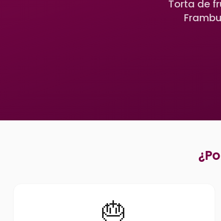
Torta de f
Frambue
¿Po
🎂