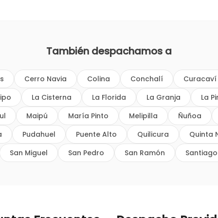
También despachamos a
os
Cerro Navia
Colina
Conchalí
Curacaví
ipo
La Cisterna
La Florida
La Granja
La P
ul
Maipú
María Pinto
Melipilla
Ñuñoa
a
Pudahuel
Puente Alto
Quilicura
Quinta 
San Miguel
San Pedro
San Ramón
Santiago