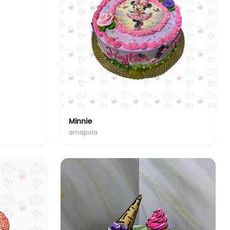
Minnie
amapola