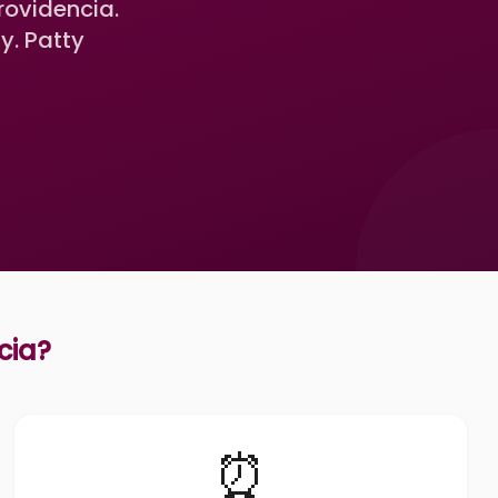
rovidencia.
y. Patty
cia
?
⏰