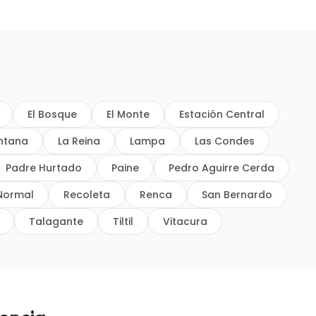
El Bosque
El Monte
Estación Central
intana
La Reina
Lampa
Las Condes
Padre Hurtado
Paine
Pedro Aguirre Cerda
Normal
Recoleta
Renca
San Bernardo
Talagante
Tiltil
Vitacura