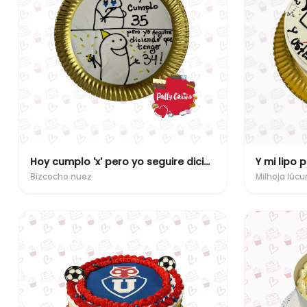
Hoy cumplo 'x' pero yo seguire diciendo que tengo 'x'
Y mi lipo 
Bizcocho nuez
Milhoja lúc