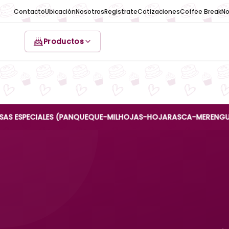
Contacto
Ubicación
Nosotros
Registrate
Cotizaciones
Coffee Break
No
Productos
ECIALES (PANQUEQUE-MILHOJAS-HOJARASCA-MERENGUE-REINA AN