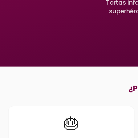
Tortas inf
superhéro
¿P
🎂