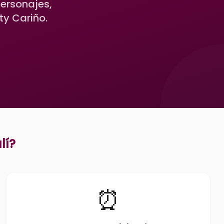
Personajes,
ty Cariño.
lí
?
⏰