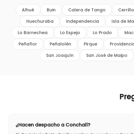
Alhué
Buin
Calera de Tango
Cerrill
Huechuraba
Independencia
Isla de Ma
Lo Barnechea
Lo Espejo
Lo Prado
Mac
Peñaflor
Peñalolén
Pirque
Providenci
San Joaquín
San José de Maipo
Pre
¿Hacen despacho a Conchalí?