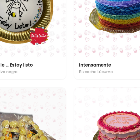
e ... Estoy listo
Intensamente
lva negra
Bizcocho Lúcuma