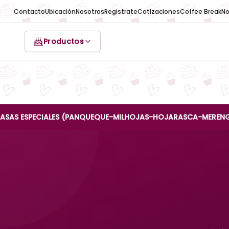
Contacto
Ubicación
Nosotros
Registrate
Cotizaciones
Coffee Break
No
Productos
SPECIALES (PANQUEQUE-MILHOJAS-HOJARASCA-MERENGUE-REINA 