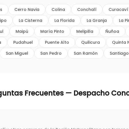
os
Cerro Navia
Colina
Conchalí
Curacaví
ipo
La Cisterna
La Florida
La Granja
La P
ul
Maipú
María Pinto
Melipilla
Ñuñoa
a
Pudahuel
Puente Alto
Quilicura
Quinta 
San Miguel
San Pedro
San Ramón
Santiago
guntas Frecuentes — Despacho
Conc