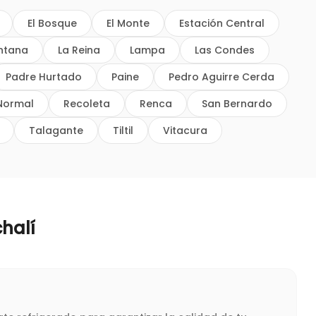
El Bosque
El Monte
Estación Central
intana
La Reina
Lampa
Las Condes
Padre Hurtado
Paine
Pedro Aguirre Cerda
Normal
Recoleta
Renca
San Bernardo
Talagante
Tiltil
Vitacura
halí