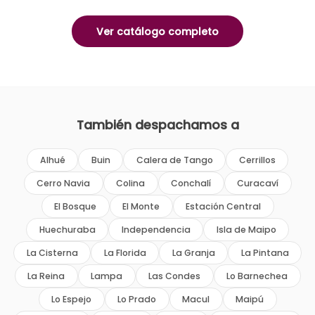
Ver catálogo completo
También despachamos a
Alhué
Buin
Calera de Tango
Cerrillos
Cerro Navia
Colina
Conchalí
Curacaví
El Bosque
El Monte
Estación Central
Huechuraba
Independencia
Isla de Maipo
La Cisterna
La Florida
La Granja
La Pintana
La Reina
Lampa
Las Condes
Lo Barnechea
Lo Espejo
Lo Prado
Macul
Maipú