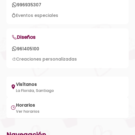
996935307
💍
Eventos especiales
Diseños
961405100
🎨
Creaciones personalizadas
Visítanos
La Florida, Santiago
Horarios
Ver horarios
Navegación