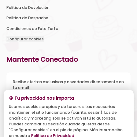
Política de Devolución
Política de Despacho
Condiciones de Foto Torta
Configurar cookies
Mantente Conectado
Recibe ofertas exclusivas y novedades directamente en
tu email
🍪 Tu privacidad nos importa
Usamos cookies propias y de terceros. Las necesarias
mantienen el sitio funcionando (carrito, sesión). Las de
Acepto recibir novedades y ofertas, y el tratamiento de mi
analítica y marketing solo se activan si tú lo autorizas.
email según la
Política de Privacidad
. Puedo darme de baja
cuando quiera.
Puedes cambiar tu decisión cuando quieras desde
"Configurar cookies" en el pie de página. Más información
Suscribirse
en nuestra
Política de Privacidad
.