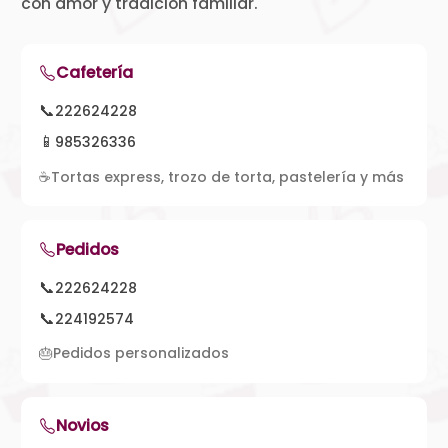
con amor y tradición familiar.
Cafetería
📞
222624228
📱
985326336
☕
Tortas express, trozo de torta, pastelería y más
Pedidos
📞
222624228
📞
224192574
🎂
Pedidos personalizados
Novios