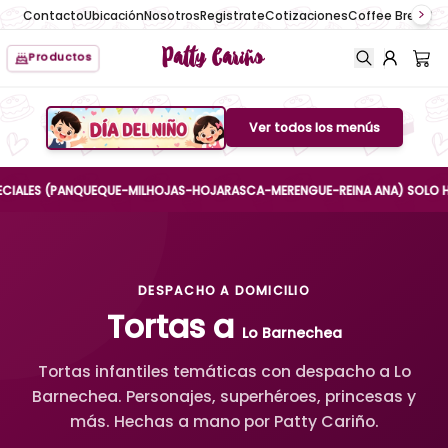
Contacto
Ubicación
Nosotros
Registrate
Cotizaciones
Coffee Break
No
Patty Cariño
Productos
Ver todos los menús
Boton de menu
ES (PANQUEQUE-MILHOJAS-HOJARASCA-MERENGUE-REINA ANA) SOLO HASTA EL
DESPACHO A DOMICILIO
Tortas a
Lo Barnechea
Tortas infantiles temáticas con despacho a Lo
Barnechea. Personajes, superhéroes, princesas y
más. Hechas a mano por Patty Cariño.