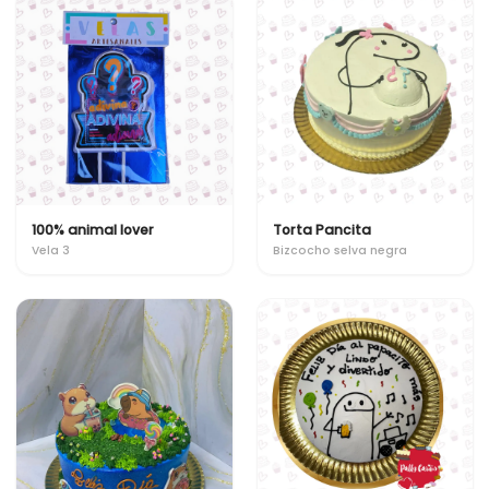
100% animal lover
Torta Pancita
Vela 3
Bizcocho selva negra