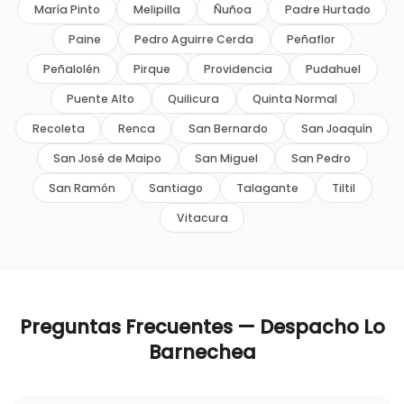
María Pinto
Melipilla
Ñuñoa
Padre Hurtado
Paine
Pedro Aguirre Cerda
Peñaflor
Peñalolén
Pirque
Providencia
Pudahuel
Puente Alto
Quilicura
Quinta Normal
Recoleta
Renca
San Bernardo
San Joaquín
San José de Maipo
San Miguel
San Pedro
San Ramón
Santiago
Talagante
Tiltil
Vitacura
Preguntas Frecuentes — Despacho
Lo
Barnechea