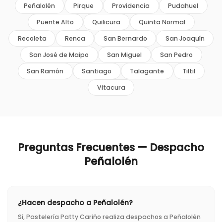
Peñalolén
Pirque
Providencia
Pudahuel
Puente Alto
Quilicura
Quinta Normal
Recoleta
Renca
San Bernardo
San Joaquín
San José de Maipo
San Miguel
San Pedro
San Ramón
Santiago
Talagante
Tiltil
Vitacura
Preguntas Frecuentes — Despacho
Peñalolén
¿Hacen despacho a Peñalolén?
Sí, Pastelería Patty Cariño realiza despachos a Peñalolén