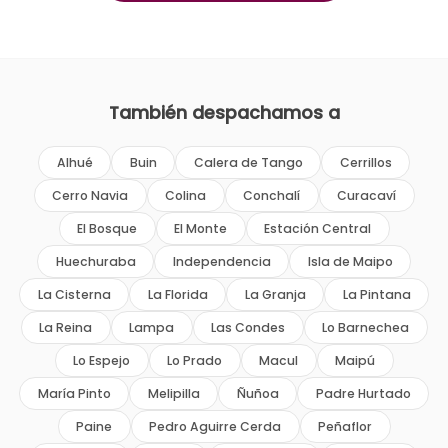
También despachamos a
Alhué
Buin
Calera de Tango
Cerrillos
Cerro Navia
Colina
Conchalí
Curacaví
El Bosque
El Monte
Estación Central
Huechuraba
Independencia
Isla de Maipo
La Cisterna
La Florida
La Granja
La Pintana
La Reina
Lampa
Las Condes
Lo Barnechea
Lo Espejo
Lo Prado
Macul
Maipú
María Pinto
Melipilla
Ñuñoa
Padre Hurtado
Paine
Pedro Aguirre Cerda
Peñaflor