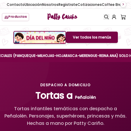
Contacto
Ubicación
Nosotros
Registrate
Cotizaciones
Coffee Break
No
Patty Cariño
Productos
Ver todos los menús
Boton de menu
ES (PANQUEQUE-MILHOJAS-HOJARASCA-MERENGUE-REINA ANA) SOLO HASTA EL
DESPACHO A DOMICILIO
Tortas a
Peñalolén
Tortas infantiles temáticas con despacho a
Peñalolén. Personajes, superhéroes, princesas y más.
Hechas a mano por Patty Cariño.