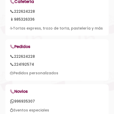
Cafetería
📞
222624228
📱
985326336
☕
Tortas express, trozo de torta, pastelería y más
Pedidos
📞
222624228
📞
224192574
🎂
Pedidos personalizados
Novios
996935307
💍
Eventos especiales