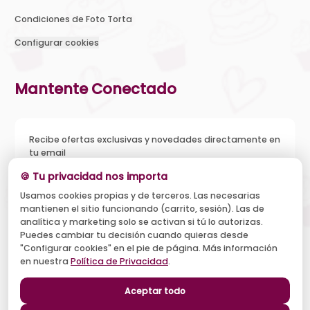
Condiciones de Foto Torta
Configurar cookies
Mantente Conectado
Recibe ofertas exclusivas y novedades directamente en
tu email
🍪 Tu privacidad nos importa
Usamos cookies propias y de terceros. Las necesarias
mantienen el sitio funcionando (carrito, sesión). Las de
Acepto recibir novedades y ofertas, y el tratamiento de mi
analítica y marketing solo se activan si tú lo autorizas.
email según la
Política de Privacidad
. Puedo darme de baja
cuando quiera.
Puedes cambiar tu decisión cuando quieras desde
"Configurar cookies" en el pie de página. Más información
Suscribirse
en nuestra
Política de Privacidad
.
Aceptar todo