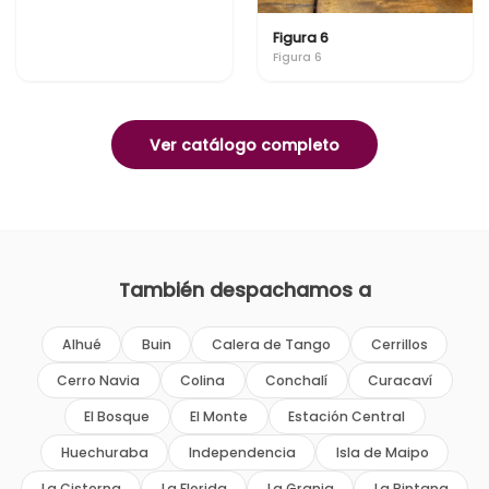
Figura 6
Figura 6
Ver catálogo completo
También despachamos a
Alhué
Buin
Calera de Tango
Cerrillos
Cerro Navia
Colina
Conchalí
Curacaví
El Bosque
El Monte
Estación Central
Huechuraba
Independencia
Isla de Maipo
La Cisterna
La Florida
La Granja
La Pintana