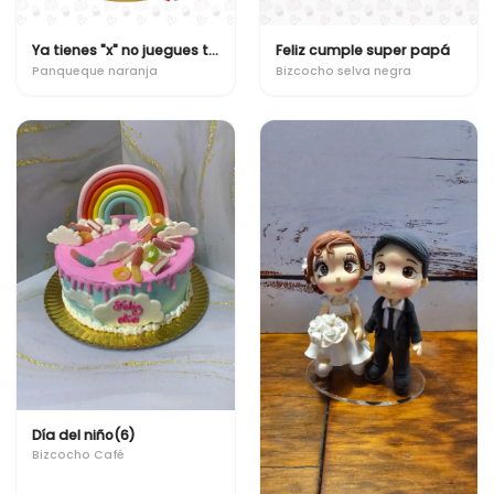
Ya tienes "x" no juegues tanto fornite
Feliz cumple super papá
Panqueque naranja
Bizcocho selva negra
Día del niño(6)
Bizcocho Café