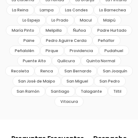
La Reina
Lampa
Las Condes
Lo Barnechea
Lo Espejo
Lo Prado
Macul
Maipú
María Pinto
Melipilla
Ñuñoa
Padre Hurtado
Paine
Pedro Aguirre Cerda
Peñaflor
Peñalolén
Pirque
Providencia
Pudahuel
Puente Alto
Quilicura
Quinta Normal
Recoleta
Renca
San Bernardo
San Joaquín
San José de Maipo
San Miguel
San Pedro
San Ramón
Santiago
Talagante
Tiltil
Vitacura