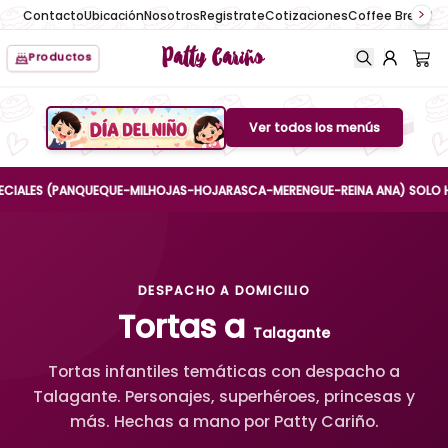
Contacto
Ubicación
Nosotros
Registrate
Cotizaciones
Coffee Break
No
Patty Cariño
Productos
Ver todos los menús
Boton de menu
ES (PANQUEQUE-MILHOJAS-HOJARASCA-MERENGUE-REINA ANA) SOLO HASTA EL
DESPACHO A DOMICILIO
Tortas a
Talagante
Tortas infantiles temáticas con despacho a
Talagante. Personajes, superhéroes, princesas y
más. Hechas a mano por Patty Cariño.