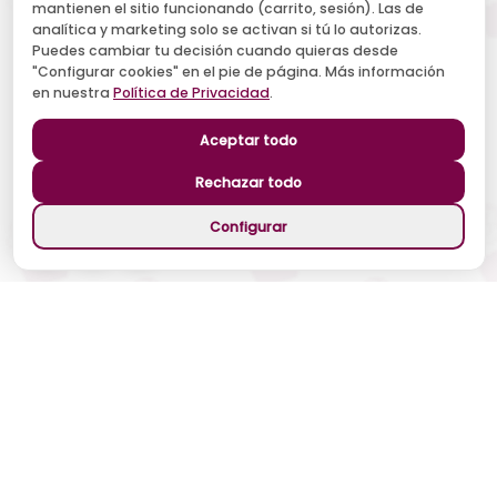
mantienen el sitio funcionando (carrito, sesión). Las de
Acepto recibir novedades y ofertas, y el tratamiento de mi
analítica y marketing solo se activan si tú lo autorizas.
email según la
Política de Privacidad
. Puedo darme de baja
cuando quiera.
Puedes cambiar tu decisión cuando quieras desde
"Configurar cookies" en el pie de página. Más información
Suscribirse
en nuestra
Política de Privacidad
.
Aceptar todo
Síguenos
Rechazar todo
Configurar
©
2026
Patty Cariño. Todos los derechos reservados.
Métodos de Pago Seguros
Desarrollado con ❤️ por
Refresh Chile