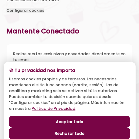
Configurar cookies
Mantente Conectado
Recibe ofertas exclusivas y novedades directamente en
tu email
🍪 Tu privacidad nos importa
Usamos cookies propias y de terceros. Las necesarias
mantienen el sitio funcionando (carrito, sesión). Las de
Acepto recibir novedades y ofertas, y el tratamiento de mi
analítica y marketing solo se activan si tú lo autorizas.
email según la
Política de Privacidad
. Puedo darme de baja
cuando quiera.
Puedes cambiar tu decisión cuando quieras desde
"Configurar cookies" en el pie de página. Más información
Suscribirse
en nuestra
Política de Privacidad
.
Aceptar todo
Síguenos
Rechazar todo