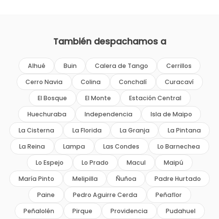
También despachamos a
Alhué
Buin
Calera de Tango
Cerrillos
Cerro Navia
Colina
Conchalí
Curacaví
El Bosque
El Monte
Estación Central
Huechuraba
Independencia
Isla de Maipo
La Cisterna
La Florida
La Granja
La Pintana
La Reina
Lampa
Las Condes
Lo Barnechea
Lo Espejo
Lo Prado
Macul
Maipú
María Pinto
Melipilla
Ñuñoa
Padre Hurtado
Paine
Pedro Aguirre Cerda
Peñaflor
Peñalolén
Pirque
Providencia
Pudahuel