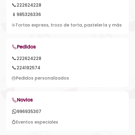
📞
222624228
📱
985326336
☕
Tortas express, trozo de torta, pastelería y más
Pedidos
📞
222624228
📞
224192574
🎂
Pedidos personalizados
Novios
996935307
💍
Eventos especiales