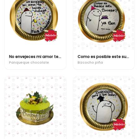
No envejeces mi amor te haces vintage
Como es posible este suceso? ya son "x"
Panqueque chocolate
Bizcocho piña