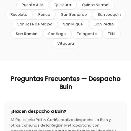
Puente Alto
Quilicura
Quinta Normal
Recoleta
Renca
San Bernardo
San Joaquín
San José de Maipo
San Miguel
San Pedro
San Ramón
Santiago
Talagante
Tiltil
Vitacura
Preguntas Frecuentes — Despacho
Buin
¿Hacen despacho a Buin?
Sí, Pastelería Patty Cariño realiza despachos a Buin y
otras comunas de la Región Metropolitana con
transporte refrigerado para garantizar la calidad de tu