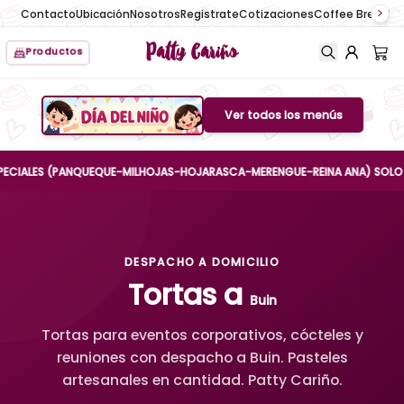
Contacto
Ubicación
Nosotros
Registrate
Cotizaciones
Coffee Break
No
Patty Cariño
Productos
Ver todos los menús
Boton de menu
LES (PANQUEQUE-MILHOJAS-HOJARASCA-MERENGUE-REINA ANA) SOLO HASTA E
DESPACHO A DOMICILIO
Tortas a
Buin
Tortas para eventos corporativos, cócteles y
reuniones con despacho a Buin. Pasteles
artesanales en cantidad. Patty Cariño.