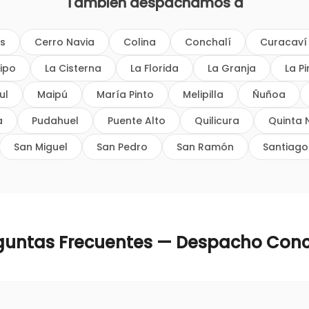
También despachamos a
os
Cerro Navia
Colina
Conchalí
Curacaví
ipo
La Cisterna
La Florida
La Granja
La P
ul
Maipú
María Pinto
Melipilla
Ñuñoa
a
Pudahuel
Puente Alto
Quilicura
Quinta 
San Miguel
San Pedro
San Ramón
Santiago
guntas Frecuentes — Despacho
Conc