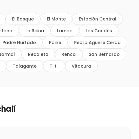
El Bosque
El Monte
Estación Central
intana
La Reina
Lampa
Las Condes
Padre Hurtado
Paine
Pedro Aguirre Cerda
Normal
Recoleta
Renca
San Bernardo
Talagante
Tiltil
Vitacura
halí