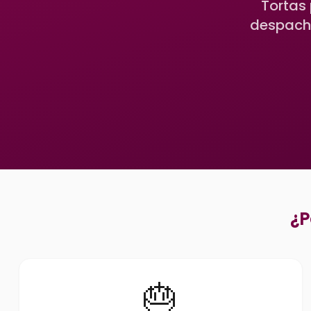
Tortas 
despacho
¿P
🎂