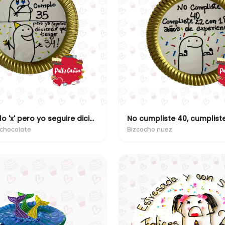
Hoy cumplo 'x' pero yo seguire diciendo que tengo 'x'
chocolate
Bizcocho nuez