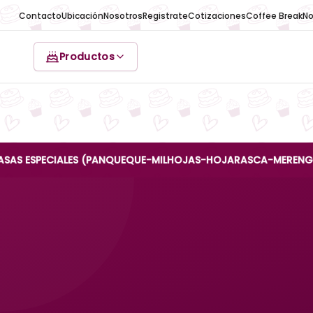
Contacto
Ubicación
Nosotros
Registrate
Cotizaciones
Coffee Break
No
Productos
PECIALES (PANQUEQUE-MILHOJAS-HOJARASCA-MERENGUE-REINA A