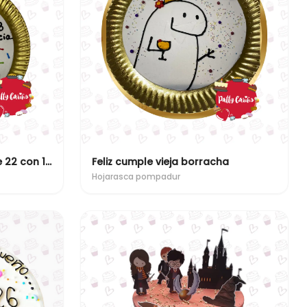
No cumpliste 40, cumpliste 22 con 18 años de experiencia
Feliz cumple vieja borracha
Hojarasca pompadur