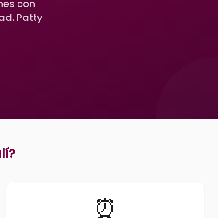
ones con
ad. Patty
lí
?
⏰