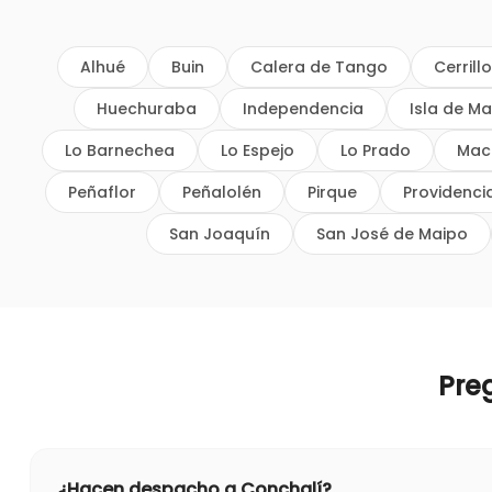
Alhué
Buin
Calera de Tango
Cerrill
Huechuraba
Independencia
Isla de Ma
Lo Barnechea
Lo Espejo
Lo Prado
Mac
Peñaflor
Peñalolén
Pirque
Providenci
San Joaquín
San José de Maipo
Pre
¿Hacen despacho a Conchalí?