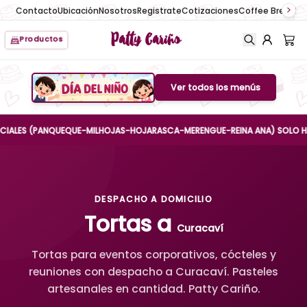
Contacto
Ubicación
Nosotros
Registrate
Cotizaciones
Coffee Break
No
Patty Cariño
Productos
Ver todos los menús
Boton de menu
ES (PANQUEQUE-MILHOJAS-HOJARASCA-MERENGUE-REINA ANA) SOLO HASTA EL
DESPACHO A DOMICILIO
Tortas a
Curacaví
Tortas para eventos corporativos, cócteles y
reuniones con despacho a Curacaví. Pasteles
artesanales en cantidad. Patty Cariño.