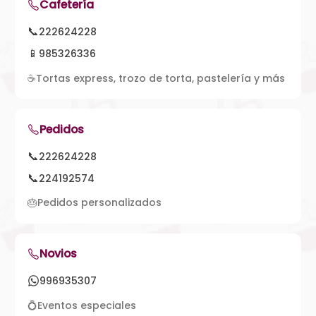
Cafetería
📞
222624228
📱
985326336
☕
Tortas express, trozo de torta, pastelería y más
Pedidos
📞
222624228
📞
224192574
🎂
Pedidos personalizados
Novios
996935307
💍
Eventos especiales