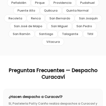
Peñalolén
Pirque
Providencia
Pudahuel
Puente Alto
Quilicura
Quinta Normal
Recoleta
Renca
San Bernardo
San Joaquín
San José de Maipo
San Miguel
San Pedro
San Ramón
Santiago
Talagante
Tiltil
Vitacura
Preguntas Frecuentes — Despacho
Curacaví
¿Hacen despacho a Curacaví?
Sí, Pastelería Patty Cariño realiza despachos a Curacaví y