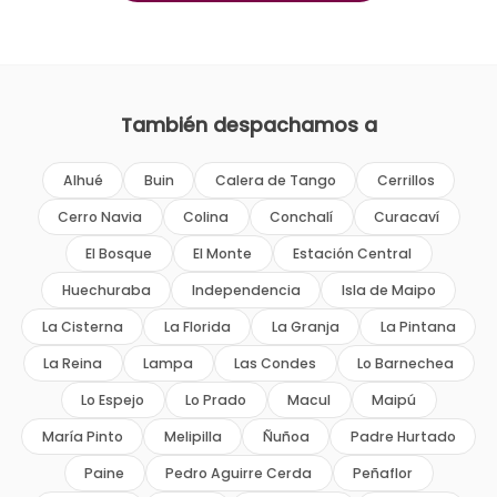
También despachamos a
Alhué
Buin
Calera de Tango
Cerrillos
Cerro Navia
Colina
Conchalí
Curacaví
El Bosque
El Monte
Estación Central
Huechuraba
Independencia
Isla de Maipo
La Cisterna
La Florida
La Granja
La Pintana
La Reina
Lampa
Las Condes
Lo Barnechea
Lo Espejo
Lo Prado
Macul
Maipú
María Pinto
Melipilla
Ñuñoa
Padre Hurtado
Paine
Pedro Aguirre Cerda
Peñaflor