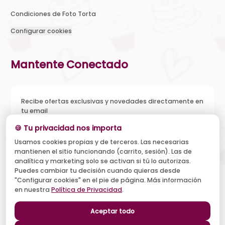
Condiciones de Foto Torta
Configurar cookies
Mantente Conectado
Recibe ofertas exclusivas y novedades directamente en
tu email
🍪 Tu privacidad nos importa
Usamos cookies propias y de terceros. Las necesarias
mantienen el sitio funcionando (carrito, sesión). Las de
Acepto recibir novedades y ofertas, y el tratamiento de mi
analítica y marketing solo se activan si tú lo autorizas.
email según la
Política de Privacidad
. Puedo darme de baja
cuando quiera.
Puedes cambiar tu decisión cuando quieras desde
"Configurar cookies" en el pie de página. Más información
Suscribirse
en nuestra
Política de Privacidad
.
Aceptar todo