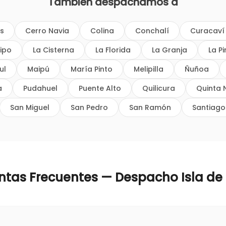
También despachamos a
os
Cerro Navia
Colina
Conchalí
Curacaví
ipo
La Cisterna
La Florida
La Granja
La P
ul
Maipú
María Pinto
Melipilla
Ñuñoa
a
Pudahuel
Puente Alto
Quilicura
Quinta 
San Miguel
San Pedro
San Ramón
Santiago
ntas Frecuentes — Despacho
Isla de