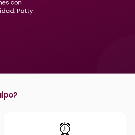
ones con
idad. Patty
aipo
?
⏰