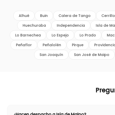
Alhué
Buin
Calera de Tango
Cerrill
Huechuraba
Independencia
Isla de Ma
Lo Barnechea
Lo Espejo
Lo Prado
Mac
Peñaflor
Peñalolén
Pirque
Providenci
San Joaquín
San José de Maipo
Pregu
¿Hacen despacho a Isla de Maipo?