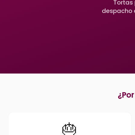
Tortas 
despacho a
¿Por
🎂