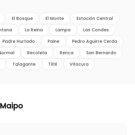
El Bosque
El Monte
Estación Central
intana
La Reina
Lampa
Las Condes
Padre Hurtado
Paine
Pedro Aguirre Cerda
Normal
Recoleta
Renca
San Bernardo
Talagante
Tiltil
Vitacura
 Maipo