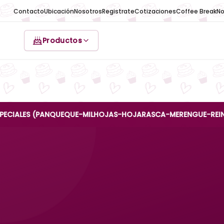
Contacto
Ubicación
Nosotros
Registrate
Cotizaciones
Coffee Break
No
Productos
ES (PANQUEQUE-MILHOJAS-HOJARASCA-MERENGUE-REINA ANA) SO