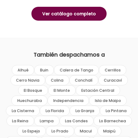
Ver catálogo completo
También despachamos a
Alhué
Buin
Calera de Tango
Cerrillos
Cerro Navia
Colina
Conchalí
Curacaví
El Bosque
El Monte
Estación Central
Huechuraba
Independencia
Isla de Maipo
La Cisterna
La Florida
La Granja
La Pintana
La Reina
Lampa
Las Condes
Lo Barnechea
Lo Espejo
Lo Prado
Macul
Maipú