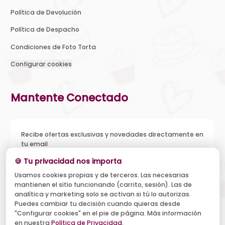
Política de Devolución
Política de Despacho
Condiciones de Foto Torta
Configurar cookies
Mantente Conectado
Recibe ofertas exclusivas y novedades directamente en
tu email
🍪 Tu privacidad nos importa
Usamos cookies propias y de terceros. Las necesarias
mantienen el sitio funcionando (carrito, sesión). Las de
Acepto recibir novedades y ofertas, y el tratamiento de mi
analítica y marketing solo se activan si tú lo autorizas.
email según la
Política de Privacidad
. Puedo darme de baja
cuando quiera.
Puedes cambiar tu decisión cuando quieras desde
"Configurar cookies" en el pie de página. Más información
Suscribirse
en nuestra
Política de Privacidad
.