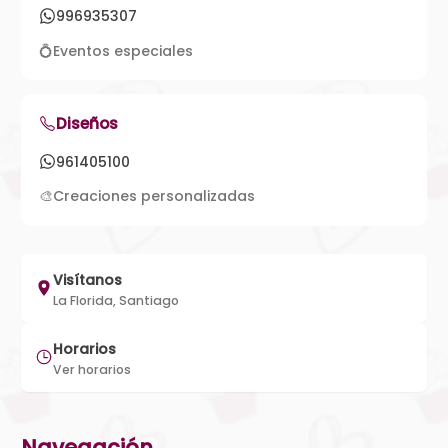
996935307
💍
Eventos especiales
Diseños
961405100
🎨
Creaciones personalizadas
Visítanos
La Florida, Santiago
Horarios
Ver horarios
Navegación