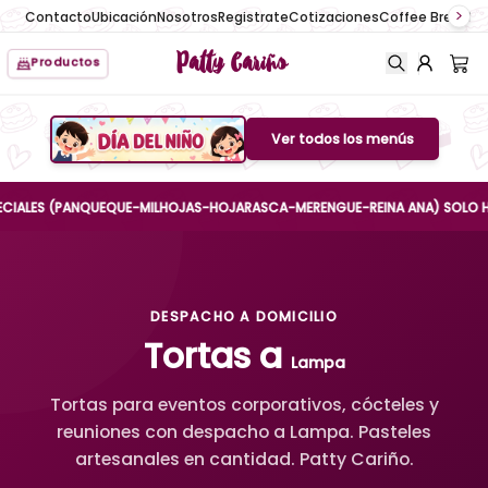
Contacto
Ubicación
Nosotros
Registrate
Cotizaciones
Coffee Break
No
Patty Cariño
Productos
Ver todos los menús
Boton de menu
ES (PANQUEQUE-MILHOJAS-HOJARASCA-MERENGUE-REINA ANA) SOLO HASTA EL
DESPACHO A DOMICILIO
Tortas a
Lampa
Tortas para eventos corporativos, cócteles y
reuniones con despacho a Lampa. Pasteles
artesanales en cantidad. Patty Cariño.