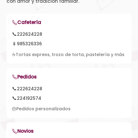
con amor y tradición familiar.
Cafetería
📞
222624228
📱
985326336
☕
Tortas express, trozo de torta, pastelería y más
Pedidos
📞
222624228
📞
224192574
🎂
Pedidos personalizados
Novios