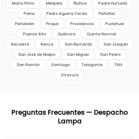
María Pinto
Melipilla
Ñuñoa
Padre Hurtado
Paine
Pedro Aguirre Cerda
Peñaflor
Peñalolén
Pirque
Providencia
Pudahuel
Puente Alto
Quilicura
Quinta Normal
Recoleta
Renca
San Bernardo
San Joaquín
San José de Maipo
San Miguel
San Pedro
San Ramón
Santiago
Talagante
Tiltil
Vitacura
Preguntas Frecuentes — Despacho
Lampa