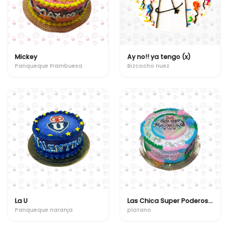
Mickey
Ay no!! ya tengo (x)
Panqueque Frambuesa
Bizcocho nuez
La U
Las Chica Super Poderosas
Panqueque naranja
platano