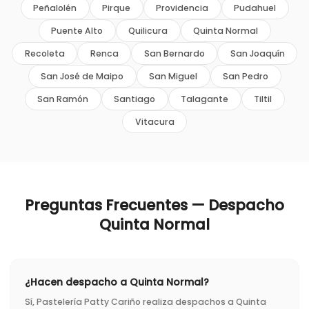
Peñalolén
Pirque
Providencia
Pudahuel
Puente Alto
Quilicura
Quinta Normal
Recoleta
Renca
San Bernardo
San Joaquín
San José de Maipo
San Miguel
San Pedro
San Ramón
Santiago
Talagante
Tiltil
Vitacura
Preguntas Frecuentes — Despacho
Quinta Normal
¿Hacen despacho a Quinta Normal?
Sí, Pastelería Patty Cariño realiza despachos a Quinta