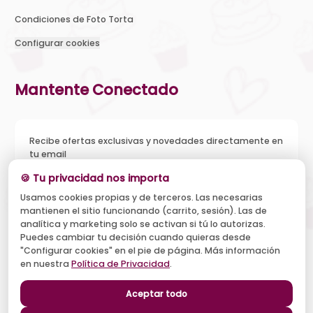
Condiciones de Foto Torta
Configurar cookies
Mantente Conectado
Recibe ofertas exclusivas y novedades directamente en
tu email
🍪 Tu privacidad nos importa
Usamos cookies propias y de terceros. Las necesarias
mantienen el sitio funcionando (carrito, sesión). Las de
Acepto recibir novedades y ofertas, y el tratamiento de mi
analítica y marketing solo se activan si tú lo autorizas.
email según la
Política de Privacidad
. Puedo darme de baja
cuando quiera.
Puedes cambiar tu decisión cuando quieras desde
"Configurar cookies" en el pie de página. Más información
Suscribirse
en nuestra
Política de Privacidad
.
Aceptar todo