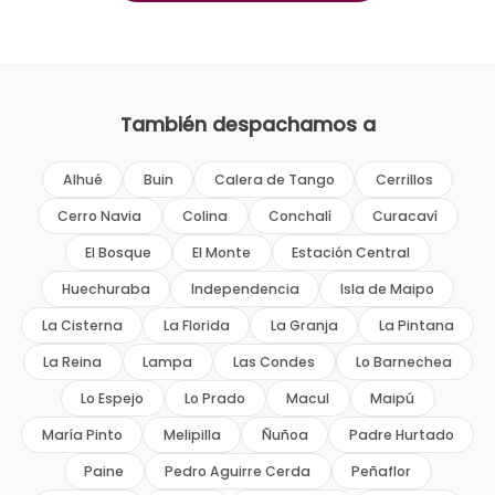
También despachamos a
Alhué
Buin
Calera de Tango
Cerrillos
Cerro Navia
Colina
Conchalí
Curacaví
El Bosque
El Monte
Estación Central
Huechuraba
Independencia
Isla de Maipo
La Cisterna
La Florida
La Granja
La Pintana
La Reina
Lampa
Las Condes
Lo Barnechea
Lo Espejo
Lo Prado
Macul
Maipú
María Pinto
Melipilla
Ñuñoa
Padre Hurtado
Paine
Pedro Aguirre Cerda
Peñaflor