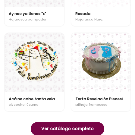
Ay noo ya tienes "x"
Rosada
Hojarasca pompadur
Hojarasca Nuez
Acá no cabe tanta vela
Torta Revelación Piecesitos
Bizcocho lúcuma
Milhoja frambuesa
Ver catálogo completo