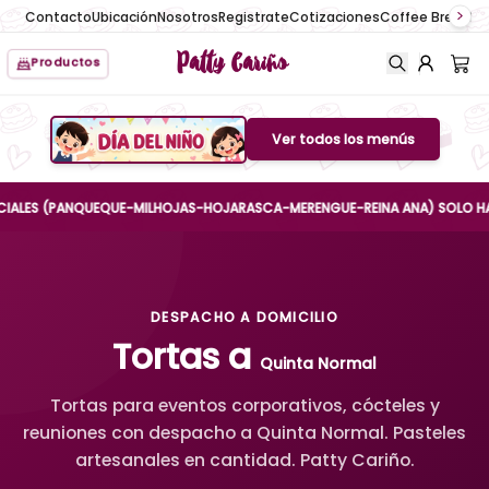
Contacto
Ubicación
Nosotros
Registrate
Cotizaciones
Coffee Break
No
Patty Cariño
Productos
Ver todos los menús
Boton de menu
S (PANQUEQUE-MILHOJAS-HOJARASCA-MERENGUE-REINA ANA) SOLO HASTA EL 
DESPACHO A DOMICILIO
Tortas a
Quinta Normal
Tortas para eventos corporativos, cócteles y
reuniones con despacho a Quinta Normal. Pasteles
artesanales en cantidad. Patty Cariño.