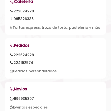
Cafetería
📞
222624228
📱
985326336
☕
Tortas express, trozo de torta, pastelería y más
Pedidos
📞
222624228
📞
224192574
🎂
Pedidos personalizados
Novios
996935307
💍
Eventos especiales