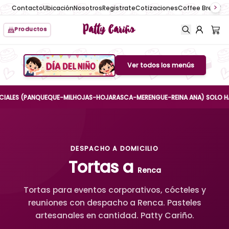
Contacto
Ubicación
Nosotros
Registrate
Cotizaciones
Coffee Break
No
Patty Cariño
Productos
Ver todos los menús
Boton de menu
ES (PANQUEQUE-MILHOJAS-HOJARASCA-MERENGUE-REINA ANA) SOLO HASTA EL
DESPACHO A DOMICILIO
Tortas a
Renca
Tortas para eventos corporativos, cócteles y
reuniones con despacho a Renca. Pasteles
artesanales en cantidad. Patty Cariño.