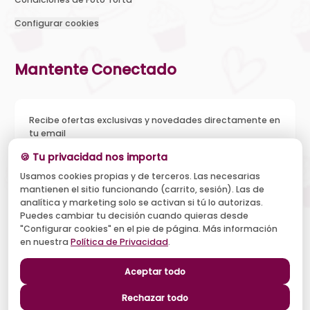
Configurar cookies
Mantente Conectado
Recibe ofertas exclusivas y novedades directamente en
tu email
🍪 Tu privacidad nos importa
Usamos cookies propias y de terceros. Las necesarias
mantienen el sitio funcionando (carrito, sesión). Las de
Acepto recibir novedades y ofertas, y el tratamiento de mi
analítica y marketing solo se activan si tú lo autorizas.
email según la
Política de Privacidad
. Puedo darme de baja
cuando quiera.
Puedes cambiar tu decisión cuando quieras desde
"Configurar cookies" en el pie de página. Más información
Suscribirse
en nuestra
Política de Privacidad
.
Aceptar todo
Síguenos
Rechazar todo