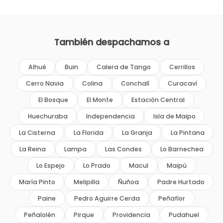
También despachamos a
Alhué
Buin
Calera de Tango
Cerrillos
Cerro Navia
Colina
Conchalí
Curacaví
El Bosque
El Monte
Estación Central
Huechuraba
Independencia
Isla de Maipo
La Cisterna
La Florida
La Granja
La Pintana
La Reina
Lampa
Las Condes
Lo Barnechea
Lo Espejo
Lo Prado
Macul
Maipú
María Pinto
Melipilla
Ñuñoa
Padre Hurtado
Paine
Pedro Aguirre Cerda
Peñaflor
Peñalolén
Pirque
Providencia
Pudahuel