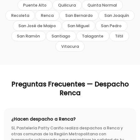
Puente Alto
Quilicura
Quinta Normal
Recoleta
Renca
San Bernardo
San Joaquín
San José de Maipo
San Miguel
San Pedro
San Ramón
Santiago
Talagante
Tiltil
Vitacura
Preguntas Frecuentes — Despacho
Renca
¿Hacen despacho a Renca?
Sí, Pastelería Patty Cariño realiza despachos a Renca y
otras comunas de la Región Metropolitana con
transporte refrigerado para garantizar la calidad de tu