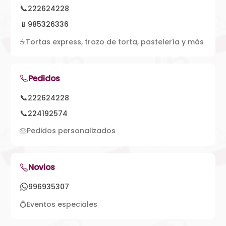
📞
222624228
📱
985326336
☕
Tortas express, trozo de torta, pastelería y más
Pedidos
📞
222624228
📞
224192574
🎂
Pedidos personalizados
Novios
996935307
💍
Eventos especiales