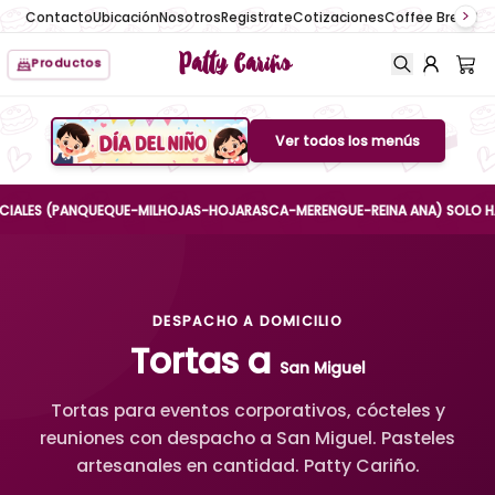
Contacto
Ubicación
Nosotros
Registrate
Cotizaciones
Coffee Break
No
Patty Cariño
Productos
Ver todos los menús
Boton de menu
ES (PANQUEQUE-MILHOJAS-HOJARASCA-MERENGUE-REINA ANA) SOLO HASTA EL
DESPACHO A DOMICILIO
Tortas a
San Miguel
Tortas para eventos corporativos, cócteles y
reuniones con despacho a San Miguel. Pasteles
artesanales en cantidad. Patty Cariño.