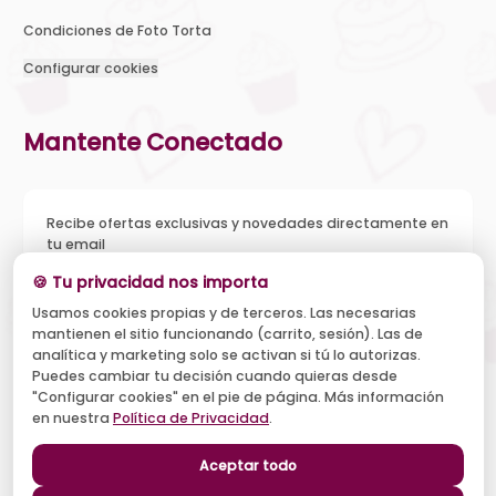
Condiciones de Foto Torta
Configurar cookies
Mantente Conectado
Recibe ofertas exclusivas y novedades directamente en
tu email
🍪 Tu privacidad nos importa
Usamos cookies propias y de terceros. Las necesarias
mantienen el sitio funcionando (carrito, sesión). Las de
Acepto recibir novedades y ofertas, y el tratamiento de mi
analítica y marketing solo se activan si tú lo autorizas.
email según la
Política de Privacidad
. Puedo darme de baja
cuando quiera.
Puedes cambiar tu decisión cuando quieras desde
"Configurar cookies" en el pie de página. Más información
Suscribirse
en nuestra
Política de Privacidad
.
Aceptar todo