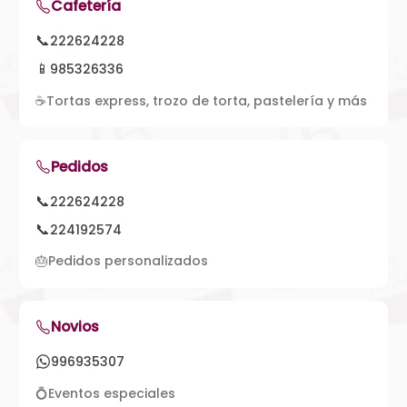
Cafetería
📞
222624228
📱
985326336
☕
Tortas express, trozo de torta, pastelería y más
Pedidos
📞
222624228
📞
224192574
🎂
Pedidos personalizados
Novios
996935307
💍
Eventos especiales