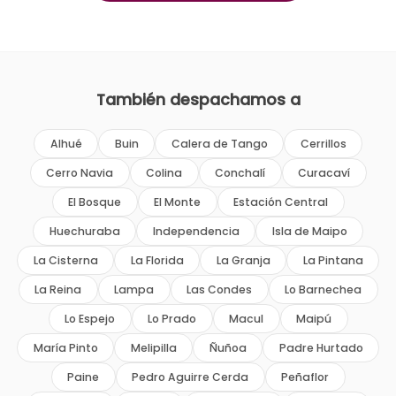
También despachamos a
Alhué
Buin
Calera de Tango
Cerrillos
Cerro Navia
Colina
Conchalí
Curacaví
El Bosque
El Monte
Estación Central
Huechuraba
Independencia
Isla de Maipo
La Cisterna
La Florida
La Granja
La Pintana
La Reina
Lampa
Las Condes
Lo Barnechea
Lo Espejo
Lo Prado
Macul
Maipú
María Pinto
Melipilla
Ñuñoa
Padre Hurtado
Paine
Pedro Aguirre Cerda
Peñaflor