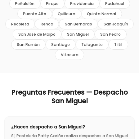
Peñalolén
Pirque
Providencia
Pudahuel
Puente Alto
Quilicura
Quinta Normal
Recoleta
Renca
San Bernardo
San Joaquín
San José de Maipo
San Miguel
San Pedro
San Ramón
Santiago
Talagante
Tiltil
Vitacura
Preguntas Frecuentes — Despacho
San Miguel
¿Hacen despacho a San Miguel?
Sí, Pastelería Patty Cariño realiza despachos a San Miguel